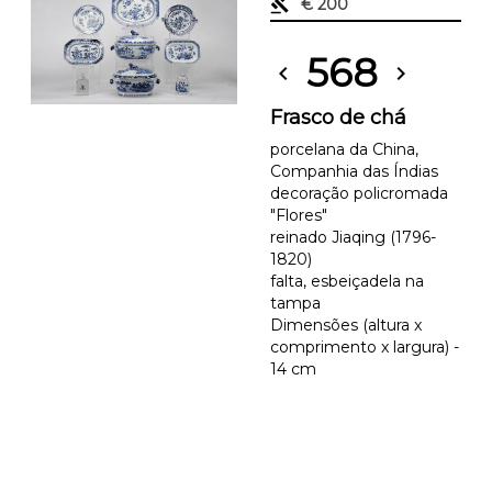
gavel
€ 200
568
chevron_left
chevron_right
Frasco de chá
porcelana da China,
Companhia das Índias
decoração policromada
"Flores"
reinado Jiaqing (1796-
1820)
falta, esbeiçadela na
tampa
Dimensões (altura x
comprimento x largura) -
14 cm