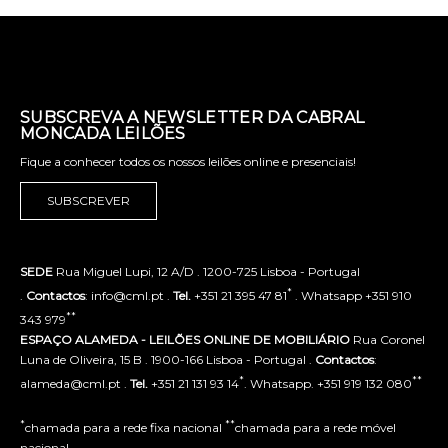
SUBSCREVA A NEWSLETTER DA CABRAL
MONCADA LEILÕES
Fique a conhecer todos os nossos leilões online e presenciais!
SUBSCREVER
SEDE
Rua Miguel Lupi, 12 A/D . 1200-725 Lisboa - Portugal
*
.
Contactos
: info@cml.pt .
Tel.
+351 21 395 47 81
. Whatsapp +351 910
**
343 979
ESPAÇO ALAMEDA - LEILÕES ONLINE DE MOBILIÁRIO
Rua Coronel
Luna de Oliveira, 15 B . 1900-166 Lisboa - Portugal .
Contactos
:
*
**
alameda@cml.pt .
Tel.
+351 21 131 93 14
. Whatsapp. +351 919 132 080
*
**
chamada para a rede fixa nacional
chamada para a rede móvel
nacional