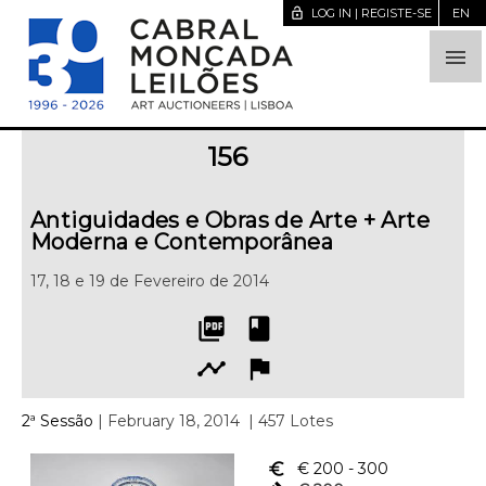
lock_open
LOG IN | REGISTE-SE
EN

156
Antiguidades e Obras de Arte + Arte
Moderna e Contemporânea
17, 18 e 19 de Fevereiro de 2014
picture_as_pdf
book
timeline
flag
2ª Sessão
| February 18, 2014
| 457 Lotes
euro_symbol
€ 200
- 300