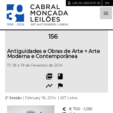
lock_open
LOG IN | REGISTE-SE
EN

156
Antiguidades e Obras de Arte + Arte
Moderna e Contemporânea
17, 18 e 19 de Fevereiro de 2014
picture_as_pdf
book
timeline
flag
2ª Sessão
| February 18, 2014
| 457 Lotes
euro_symbol
€ 700
- 1,050