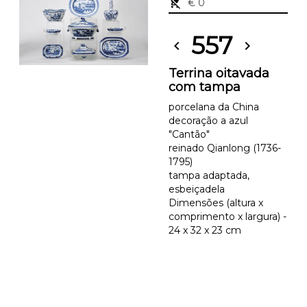
remove_shopping_cart
€ 0
557
chevron_left
chevron_right
Terrina oitavada
com tampa
porcelana da China
decoração a azul
"Cantão"
reinado Qianlong (1736-
1795)
tampa adaptada,
esbeiçadela
Dimensões (altura x
comprimento x largura) -
24 x 32 x 23 cm