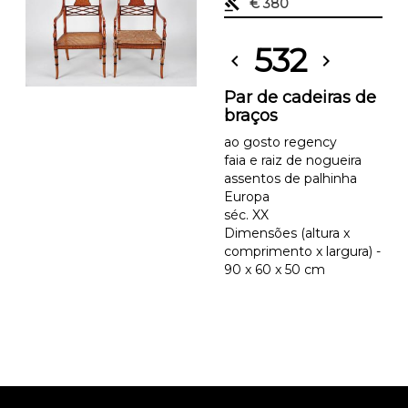
gavel
€ 380
532
chevron_left
chevron_right
Par de cadeiras de
braços
ao gosto regency
faia e raiz de nogueira
assentos de palhinha
Europa
séc. XX
Dimensões (altura x
comprimento x largura) -
90 x 60 x 50 cm