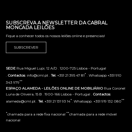
SUBSCREVA A NEWSLETTER DA CABRAL
MONCADA LEILÕES
Fique a conhecer todos os nossos leilões online e presenciais!
SUBSCREVER
SEDE
Rua Miguel Lupi, 12 A/D . 1200-725 Lisboa - Portugal
*
.
Contactos
: info@cml.pt .
Tel.
+351 21 395 47 81
. Whatsapp +351 910
**
343 979
ESPAÇO ALAMEDA - LEILÕES ONLINE DE MOBILIÁRIO
Rua Coronel
Luna de Oliveira, 15 B . 1900-166 Lisboa - Portugal .
Contactos
:
*
**
alameda@cml.pt .
Tel.
+351 21 131 93 14
. Whatsapp. +351 919 132 080
*
**
chamada para a rede fixa nacional
chamada para a rede móvel
nacional