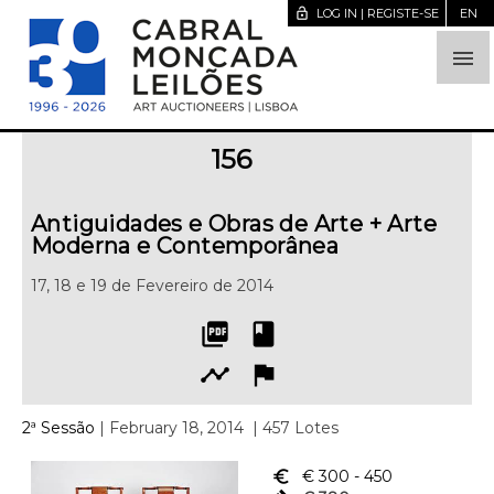
lock_open
LOG IN | REGISTE-SE
EN

156
Antiguidades e Obras de Arte + Arte
Moderna e Contemporânea
17, 18 e 19 de Fevereiro de 2014
picture_as_pdf
book
timeline
flag
2ª Sessão
| February 18, 2014
| 457 Lotes
euro_symbol
€ 300
- 450