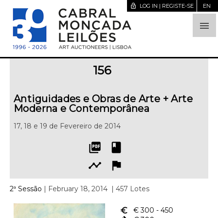
lock_open
LOG IN | REGISTE-SE
EN

156
Antiguidades e Obras de Arte + Arte
Moderna e Contemporânea
17, 18 e 19 de Fevereiro de 2014
picture_as_pdf
book
timeline
flag
2ª Sessão
| February 18, 2014
| 457 Lotes
euro_symbol
€ 300
- 450