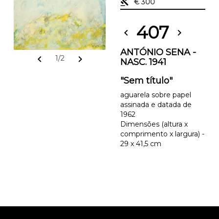
gavel
€ 300
407
chevron_left
chevron_right
ANTÓNIO SENA -
chevron_left
chevron_right
1/2
NASC. 1941
"Sem título"
aguarela sobre papel
assinada e datada de
1962
Dimensões (altura x
comprimento x largura) -
29 x 41,5 cm