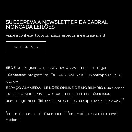
SUBSCREVA A NEWSLETTER DA CABRAL
MONCADA LEILÕES
Fique a conhecer todos os nossos leilões online e presenciais!
SUBSCREVER
SEDE
Rua Miguel Lupi, 12 A/D . 1200-725 Lisboa - Portugal
*
.
Contactos
: info@cml.pt .
Tel.
+351 21 395 47 81
. Whatsapp +351 910
**
343 979
ESPAÇO ALAMEDA - LEILÕES ONLINE DE MOBILIÁRIO
Rua Coronel
Luna de Oliveira, 15 B . 1900-166 Lisboa - Portugal .
Contactos
:
*
**
alameda@cml.pt .
Tel.
+351 21 131 93 14
. Whatsapp. +351 919 132 080
*
**
chamada para a rede fixa nacional
chamada para a rede móvel
nacional