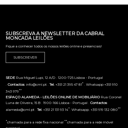
SUBSCREVA A NEWSLETTER DA CABRAL
MONCADA LEILÕES
Fique a conhecer todos os nossos leilões online e presenciais!
SUBSCREVER
SEDE
Rua Miguel Lupi, 12 A/D . 1200-725 Lisboa - Portugal
*
.
Contactos
: info@cml.pt .
Tel.
+351 21 395 47 81
. Whatsapp +351 910
**
343 979
ESPAÇO ALAMEDA - LEILÕES ONLINE DE MOBILIÁRIO
Rua Coronel
Luna de Oliveira, 15 B . 1900-166 Lisboa - Portugal .
Contactos
:
*
**
alameda@cml.pt .
Tel.
+351 21 131 93 14
. Whatsapp. +351 919 132 080
*
**
chamada para a rede fixa nacional
chamada para a rede móvel
nacional