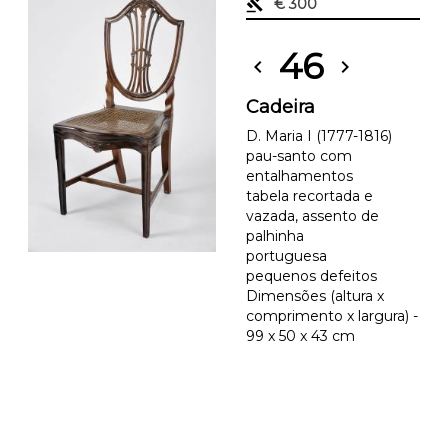
gavel
€ 300
46
chevron_left
chevron_right
Cadeira
D. Maria I (1777-1816)
pau-santo com
entalhamentos
tabela recortada e
vazada, assento de
palhinha
portuguesa
pequenos defeitos
Dimensões (altura x
comprimento x largura) -
99 x 50 x 43 cm