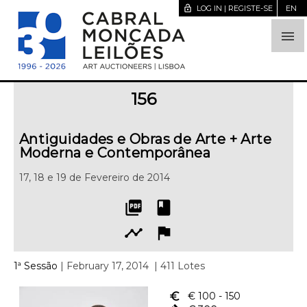
lock_open
LOG IN | REGISTE-SE
EN

156
Antiguidades e Obras de Arte + Arte
Moderna e Contemporânea
17, 18 e 19 de Fevereiro de 2014
picture_as_pdf
book
timeline
flag
1ª Sessão
| February 17, 2014
| 411 Lotes
euro_symbol
€ 100
- 150