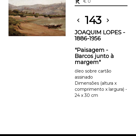
remove_shopping_cart
€ 0
143
chevron_left
chevron_right
JOAQUIM LOPES -
1886-1956
"Paisagem -
Barcos junto à
margem"
óleo sobre cartão
assinado
Dimensões (altura x
comprimento x largura) -
24 x 30 cm