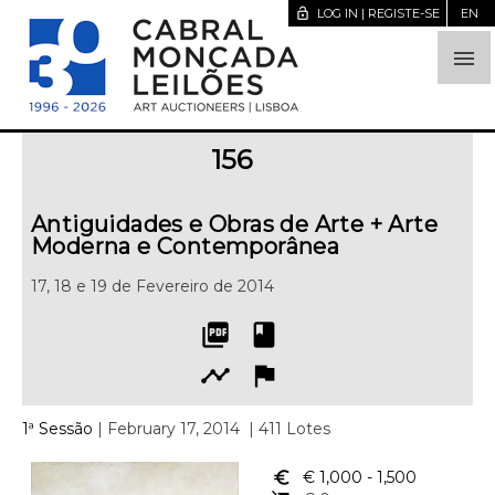
lock_open
LOG IN | REGISTE-SE
EN

156
Antiguidades e Obras de Arte + Arte
Moderna e Contemporânea
17, 18 e 19 de Fevereiro de 2014
picture_as_pdf
book
timeline
flag
1ª Sessão
| February 17, 2014
| 411 Lotes
euro_symbol
€ 1,000
- 1,500