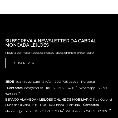
SUBSCREVA A NEWSLETTER DA CABRAL
MONCADA LEILÕES
Fique a conhecer todos os nossos leilões online e presenciais!
SUBSCREVER
SEDE
Rua Miguel Lupi, 12 A/D . 1200-725 Lisboa - Portugal
*
.
Contactos
: info@cml.pt .
Tel.
+351 21 395 47 81
. Whatsapp +351 910
**
343 979
ESPAÇO ALAMEDA - LEILÕES ONLINE DE MOBILIÁRIO
Rua Coronel
Luna de Oliveira, 15 B . 1900-166 Lisboa - Portugal .
Contactos
:
*
**
alameda@cml.pt .
Tel.
+351 21 131 93 14
. Whatsapp. +351 919 132 080