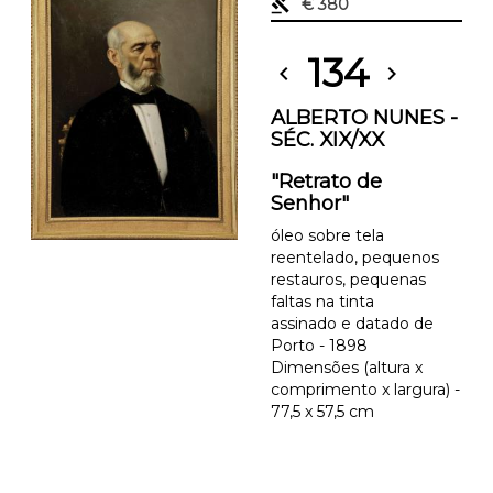
gavel
€ 380
134
chevron_left
chevron_right
ALBERTO NUNES -
SÉC. XIX/XX
"Retrato de
Senhor"
óleo sobre tela
reentelado, pequenos
restauros, pequenas
faltas na tinta
assinado e datado de
Porto - 1898
Dimensões (altura x
comprimento x largura) -
77,5 x 57,5 cm