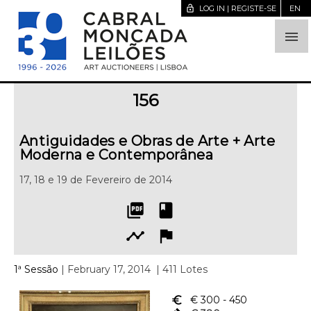
lock_open
LOG IN | REGISTE-SE
EN

156
Antiguidades e Obras de Arte + Arte
Moderna e Contemporânea
17, 18 e 19 de Fevereiro de 2014
picture_as_pdf
book
timeline
flag
1ª Sessão
| February 17, 2014
| 411 Lotes
euro_symbol
€ 300
- 450