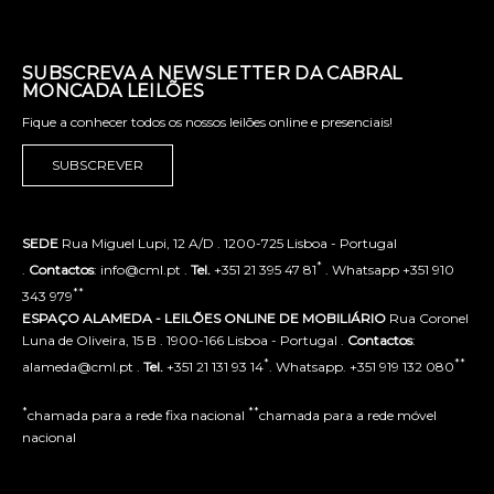
SUBSCREVA A NEWSLETTER DA CABRAL
MONCADA LEILÕES
Fique a conhecer todos os nossos leilões online e presenciais!
SUBSCREVER
SEDE
Rua Miguel Lupi, 12 A/D . 1200-725 Lisboa - Portugal
*
.
Contactos
: info@cml.pt .
Tel.
+351 21 395 47 81
. Whatsapp +351 910
**
343 979
ESPAÇO ALAMEDA - LEILÕES ONLINE DE MOBILIÁRIO
Rua Coronel
Luna de Oliveira, 15 B . 1900-166 Lisboa - Portugal .
Contactos
:
*
**
alameda@cml.pt .
Tel.
+351 21 131 93 14
. Whatsapp. +351 919 132 080
*
**
chamada para a rede fixa nacional
chamada para a rede móvel
nacional