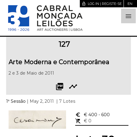
lock_open
LOG IN | REGISTE-SE
EN

127
Arte Moderna e Contemporânea
2 e 3 de Maio de 2011
picture_as_pdf
timeline
1ª Sessão
| May 2, 2011
| 7 Lotes
euro_symbol
€ 400
- 600
remove_shopping_cart
€ 0