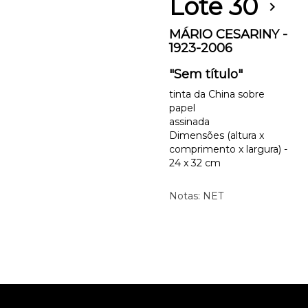
Lote 30
chevron_right
MÁRIO CESARINY -
1923-2006
"Sem título"
tinta da China sobre
papel
assinada
Dimensões (altura x
comprimento x largura) -
24 x 32 cm
Notas: NET