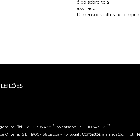
óleo sobre tela
assinado
Dimensões (altura x comprime
LEILÕES
*
**
o@cml.pt .
Tel.
+351 21 395 47 81
. Whatsapp +351 910 343 979
 Oliveira, 15 B . 1900-166 Lisboa - Portugal .
Contactos
: alameda@cml.pt .
Te