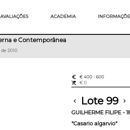
AVALIAÇÕES
ACADEMIA
INFORMAÇÕE
erna e Contemporânea
 de 2010
euro_symbol
€ 400
- 600
remove_shopping_cart
€ 0
Lote 99
chevron_left
chevron_right
GUILHERME FILIPE - 1
"Casario algarvio"