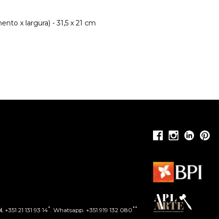
nto x largura) - 31,5 x 21 cm
*
**
l.
+351 21 131 93 14
. Whatsapp. +351 919 132 080