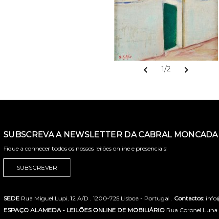
chevron_left
chevron_right
1/2
SUBSCREVA A NEWSLETTER DA CABRAL MONCADA 
Fique a conhecer todos os nossos leilões online e presenciais!
SUBSCREVER
SEDE
Rua Miguel Lupi, 12 A/D . 1200-725 Lisboa - Portugal .
Contactos
: inf
ESPAÇO ALAMEDA - LEILÕES ONLINE DE MOBILIÁRIO
Rua Coronel Luna de