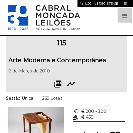
lock_open
LOG IN | REGISTE-SE
EN

115
Arte Moderna e Contemporânea
8 de Março de 2010
picture_as_pdf
timeline
Sessão Única
|
| 262 Lotes
euro_symbol
€ 200
- 300
gavel
€ 450