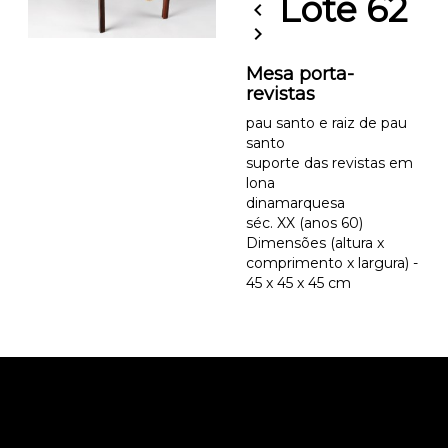
Lote 62
chevron_left
chevron_right
Mesa porta-
revistas
pau santo e raiz de pau
santo
suporte das revistas em
lona
dinamarquesa
séc. XX (anos 60)
Dimensões (altura x
comprimento x largura) -
45 x 45 x 45 cm