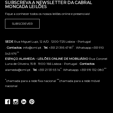
SUBSCREVA A NEWSLETTER DA CABRAL
MONCADA LEILÕES
Fique a conhecer todos os nossos leilões online e presenciais!
SUBSCREVER
SEDE
Rua Miguel Lupi, 12 A/D . 1200-725 Lisboa - Portugal
*
.
Contactos
: info@cml.pt .
Tel.
+351 21 395 47 81
. Whatsapp +351 910
**
343 979
ESPAÇO ALAMEDA - LEILÕES ONLINE DE MOBILIÁRIO
Rua Coronel
Luna de Oliveira, 15 B . 1900-166 Lisboa - Portugal .
Contactos
:
*
**
alameda@cml.pt .
Tel.
+351 21 131 93 14
. Whatsapp. +351 919 132 080
*
**
chamada para a rede fixa nacional
chamada para a rede móvel
nacional