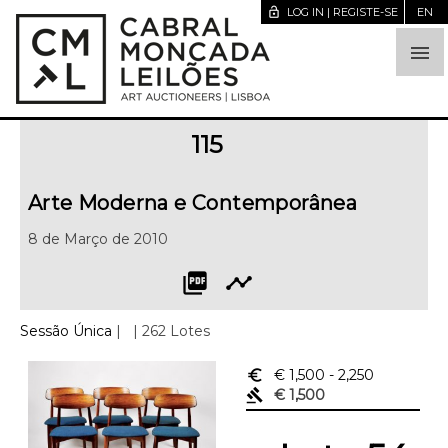
lock_open
LOG IN | REGISTE-SE
EN

115
Arte Moderna e Contemporânea
8 de Março de 2010
picture_as_pdf
timeline
Sessão Única
|
| 262 Lotes
euro_symbol
€ 1,500
- 2,250
gavel
€ 1,500