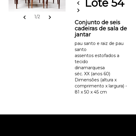
Lote 54
chevron_left
chevron_right
chevron_left
chevron_right
1/2
Conjunto de seis
cadeiras de sala de
jantar
pau santo e raiz de pau
santo
assentos estofados a
tecido
dinamarquesa
séc. XX (anos 60)
Dimensões (altura x
comprimento x largura) -
81 x 50 x 45 cm