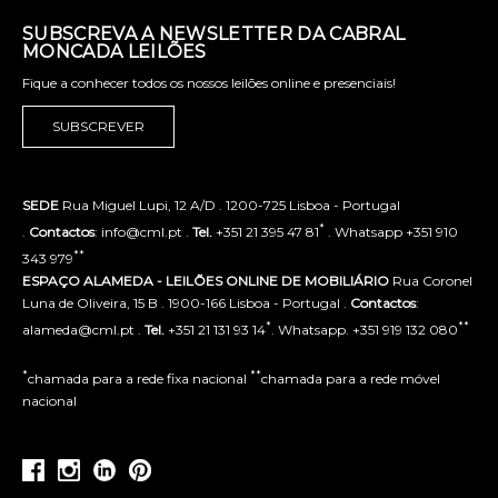
SUBSCREVA A NEWSLETTER DA CABRAL
MONCADA LEILÕES
Fique a conhecer todos os nossos leilões online e presenciais!
SUBSCREVER
SEDE
Rua Miguel Lupi, 12 A/D . 1200-725 Lisboa - Portugal
*
.
Contactos
: info@cml.pt .
Tel.
+351 21 395 47 81
. Whatsapp +351 910
**
343 979
ESPAÇO ALAMEDA - LEILÕES ONLINE DE MOBILIÁRIO
Rua Coronel
Luna de Oliveira, 15 B . 1900-166 Lisboa - Portugal .
Contactos
:
*
**
alameda@cml.pt .
Tel.
+351 21 131 93 14
. Whatsapp. +351 919 132 080
*
**
chamada para a rede fixa nacional
chamada para a rede móvel
nacional