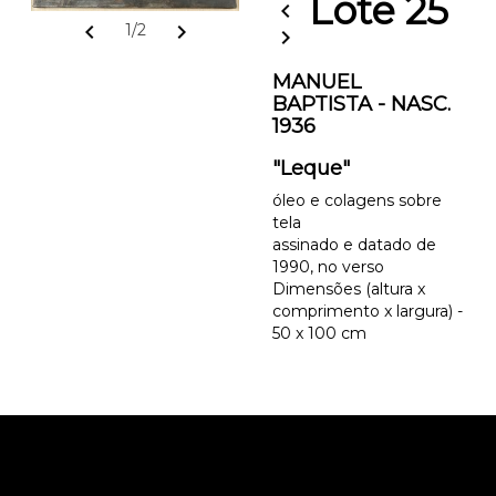
Lote 25
chevron_left
chevron_left
chevron_right
1/2
chevron_right
MANUEL
BAPTISTA - NASC.
1936
"Leque"
óleo e colagens sobre
tela
assinado e datado de
1990, no verso
Dimensões (altura x
comprimento x largura) -
50 x 100 cm