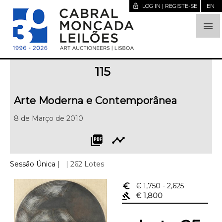
lock_open
LOG IN | REGISTE-SE
EN

115
Arte Moderna e Contemporânea
8 de Março de 2010
picture_as_pdf
timeline
Sessão Única
|
| 262 Lotes
euro_symbol
€ 1,750
- 2,625
gavel
€ 1,800