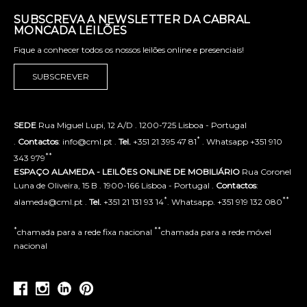
SUBSCREVA A NEWSLETTER DA CABRAL
MONCADA LEILÕES
Fique a conhecer todos os nossos leilões online e presenciais!
SUBSCREVER
SEDE
Rua Miguel Lupi, 12 A/D . 1200-725 Lisboa - Portugal
*
.
Contactos
: info@cml.pt .
Tel.
+351 21 395 47 81
. Whatsapp +351 910
**
343 979
ESPAÇO ALAMEDA - LEILÕES ONLINE DE MOBILIÁRIO
Rua Coronel
Luna de Oliveira, 15 B . 1900-166 Lisboa - Portugal .
Contactos
:
*
**
alameda@cml.pt .
Tel.
+351 21 131 93 14
. Whatsapp. +351 919 132 080
*
**
chamada para a rede fixa nacional
chamada para a rede móvel
nacional