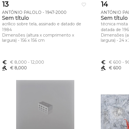
13
14
favorite_border
ANTÓNIO PALOLO - 1947-2000
ANTÓNIO PAL
Sem título
Sem título
acrílico sobre tela, assinado e datado de
técnica mista 
1984
datada de 196
Dimensões (altura x comprimento x
Dimensões (a
largura) - 156 x 156 cm
largura) - 24 
euro_symbol
€ 8,000
- 12,000
euro_symbol
€ 600
- 9
gavel
€ 8,000
gavel
€ 600