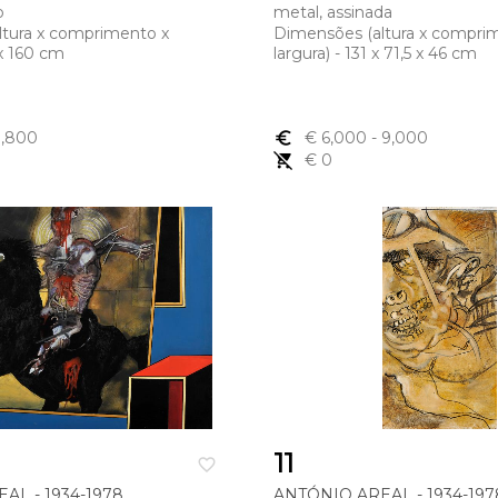
o
metal, assinada
ltura x comprimento x
Dimensões (altura x compri
 x 160 cm
largura) - 131 x 71,5 x 46 cm
1,800
euro_symbol
€ 6,000
- 9,000
remove_shopping_cart
€ 0
11
favorite_border
AL - 1934-1978
ANTÓNIO AREAL - 1934-197