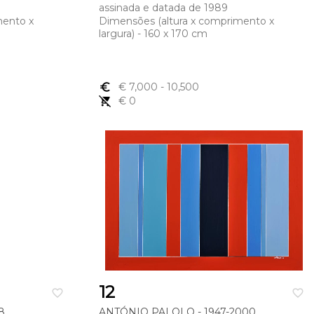
assinada e datada de 1989
mento x
Dimensões (altura x comprimento x
largura) - 160 x 170 cm
euro_symbol
€ 7,000
- 10,500
remove_shopping_cart
€ 0
12
favorite_border
favorite_border
8
ANTÓNIO PALOLO - 1947-2000