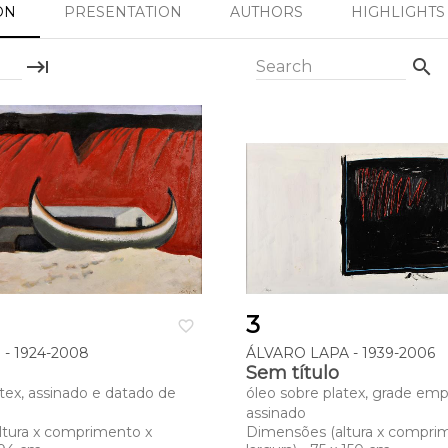
ON
PRESENTATION
AUTHORS
HIGHLIGHTS
keyboard_tab
search
Search
3
favorite_border
- 1924-2008
ÁLVARO LAPA - 1939-2006
Sem título
atex, assinado e datado de
óleo sobre platex, grade em
assinado
ltura x comprimento x
Dimensões (altura x compri