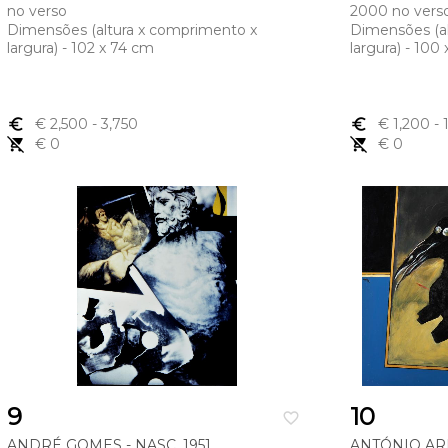
no verso
2000 no vers
Dimensões (altura x comprimento x
Dimensões (a
largura) - 102 x 74 cm
largura) - 100
euro_symbol
€ 2,500
- 3,750
euro_symbol
€ 1,200
- 
remove_shopping_cart
€ 0
remove_shopping_cart
€ 0
9
10
favorite_border
ANDRÉ GOMES - NASC. 1951
ANTÓNIO ARE