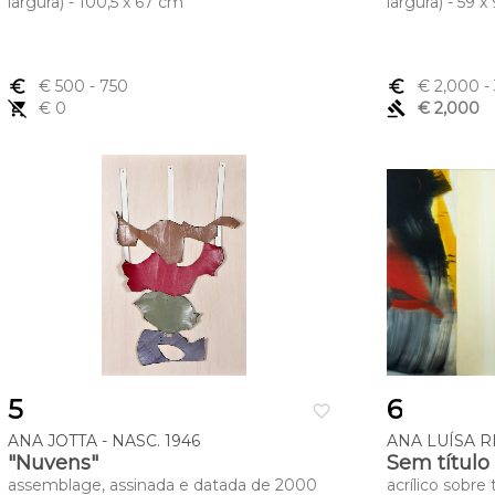
largura) - 100,5 x 67 cm
largura) - 59 
euro_symbol
€ 500
- 750
euro_symbol
€ 2,000
-
remove_shopping_cart
€ 0
gavel
€ 2,000
5
6
favorite_border
ANA JOTTA - NASC. 1946
ANA LUÍSA RI
"Nuvens"
Sem título
assemblage, assinada e datada de 2000
acrílico sobre