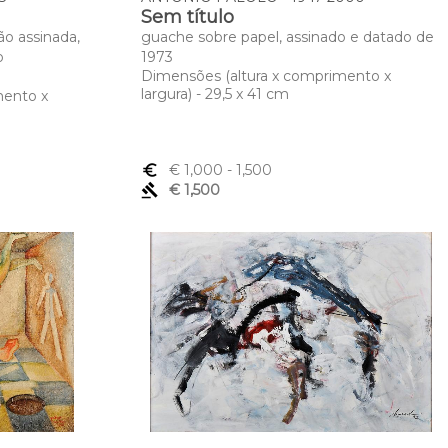
Sem título
ão assinada,
guache sobre papel, assinado e datado de
o
1973
Dimensões (altura x comprimento x
largura) - 29,5 x 41 cm
mento x
euro_symbol
€ 1,000
- 1,500
gavel
€ 1,500