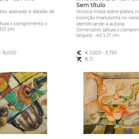
Sem título
atex, assinado e datado de
técnica mista sobre platex, n
inscrição manuscrita no vers
ltura x comprimento x
identificando a autoria
x 101 cm
Dimensões (altura x compri
largura) - 40 x 21 cm
- 15,000
euro_symbol
€ 2,500
- 3,750
remove_shopping_cart
€ 0