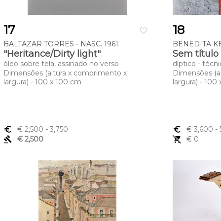
17
18
favorite_border
BALTAZAR TORRES - NASC. 1961
BENEDITA KE
"Heritance/Dirty light"
Sem título
óleo sobre tela, assinado no verso
díptico - técn
Dimensões (altura x comprimento x
Dimensões (a
largura) - 100 x 100 cm
largura) - 100
euro_symbol
€ 2,500
- 3,750
euro_symbol
€ 3,600
- 
gavel
€ 2,500
remove_shopping_cart
€ 0