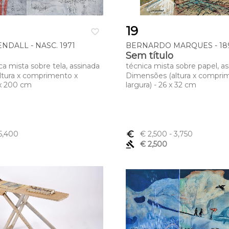
19
favorite_border
NDALL - NASC. 1971
BERNARDO MARQUES - 189
Sem título
ica mista sobre tela, assinada
técnica mista sobre papel, a
ltura x comprimento x
Dimensões (altura x compri
 x 200 cm
largura) - 26 x 32 cm
5,400
euro_symbol
€ 2,500
- 3,750
gavel
€ 2,500