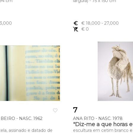
x 94 cm
largura) - 75 x 150 cm
 3,000
euro_symbol
€ 18,000
- 27,000
remove_shopping_cart
€ 0
7
favorite_border
BEIRO - NASC. 1962
ANA RITO - NASC. 1978
"Diz-me a que horas e
 tela, assinado e datado de
escultura em cetim branco e 