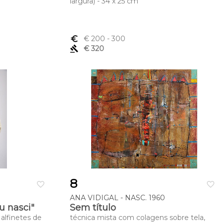
largura) - 34 x 25 cm
euro_symbol
€ 200
- 300
gavel
€ 320
8
favorite_border
favorite_border
ANA VIDIGAL - NASC. 1960
u nasci"
Sem título
alfinetes de
técnica mista com colagens sobre tela,