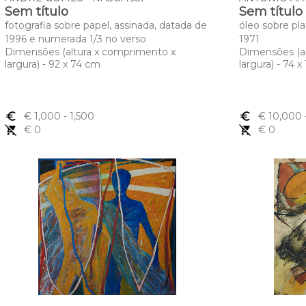
Sem título
Sem título
fotografia sobre papel, assinada, datada de
óleo sobre pl
1996 e numerada 1/3 no verso
1971
Dimensões (altura x comprimento x
Dimensões (a
largura) - 92 x 74 cm
largura) - 74 
euro_symbol
€ 1,000
- 1,500
euro_symbol
€ 10,000
remove_shopping_cart
€ 0
remove_shopping_cart
€ 0