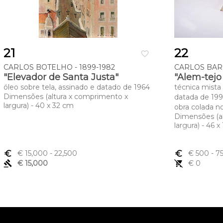
21
22
favorite_border
CARLOS BOTELHO - 1899-1982
CARLOS BARR
"Elevador de Santa Justa"
"Alem-tejo 
óleo sobre tela, assinado e datado de 1964
técnica mista
Dimensões (altura x comprimento x
datada de 1992
largura) - 40 x 32 cm
obra colada n
Dimensões (a
largura) - 46 
euro_symbol
€ 15,000
- 22,500
euro_symbol
€ 500
- 7
gavel
€ 15,000
remove_shopping_cart
€ 0