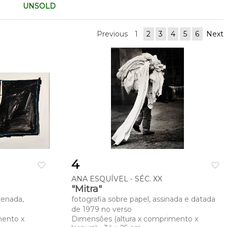
UNSOLD
Previous
1
2
3
4
5
6
Next
4
favorite_border
favorite_border
ANA ESQUÍVEL - SÉC. XX
"Mitra"
penada,
fotografia sobre papel, assinada e datada
de 1979 no verso
mento x
Dimensões (altura x comprimento x