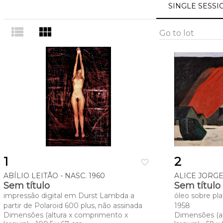
SINGLE SESSI
view_list
view_module
Go to lot
1
2
favorite_border
ABÍLIO LEITÃO - NASC. 1960
ALICE JORGE 
Sem título
Sem título
impressão digital em Durst Lambda a
óleo sobre pl
partir de Polaroid 600 plus, não assinada
1958
Dimensões (altura x comprimento x
Dimensões (a