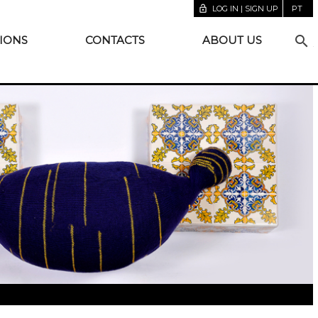
lock_open
LOG IN | SIGN UP
PT
search
IONS
CONTACTS
ABOUT US