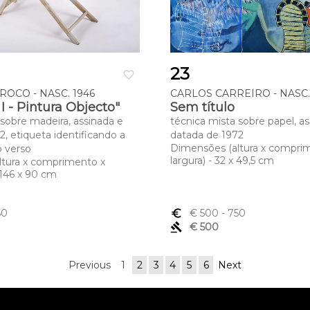
23
favorite_border
OCO - NASC. 1946
CARLOS CARREIRO - NASC.
I - Pintura Objecto"
Sem título
 sobre madeira, assinada e
técnica mista sobre papel, as
, etiqueta identificando a
datada de 1972
Dimensões (altura x compri
o verso
largura) - 32 x 49,5 cm
ltura x comprimento x
x 146 x 90 cm
50
euro_symbol
€ 500
- 750
gavel
€ 500
Previous
1
2
3
4
5
6
Next