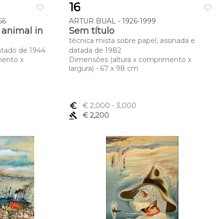
16
favorite_border
favorite_border
66
ARTUR BUAL - 1926-1999
 animal in
Sem título
técnica mista sobre papel, assinada e
datado de 1944
datada de 1982
mento x
Dimensões (altura x comprimento x
largura) - 67 x 98 cm
euro_symbol
€ 2,000
- 3,000
gavel
€ 2,200