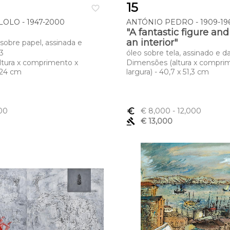
15
favorite_border
OLO - 1947-2000
ANTÓNIO PEDRO - 1909-19
"A fantastic figure and
an interior"
sobre papel, assinada e
3
óleo sobre tela, assinado e 
ltura x comprimento x
Dimensões (altura x compri
x 24 cm
largura) - 40,7 x 51,3 cm
00
euro_symbol
€ 8,000
- 12,000
gavel
€ 13,000