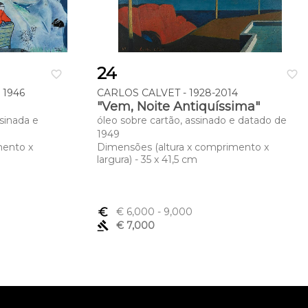
24
favorite_border
favorite_border
 1946
CARLOS CALVET - 1928-2014
"Vem, Noite Antiquíssima"
sinada e
óleo sobre cartão, assinado e datado de
1949
mento x
Dimensões (altura x comprimento x
largura) - 35 x 41,5 cm
euro_symbol
€ 6,000
- 9,000
gavel
€ 7,000