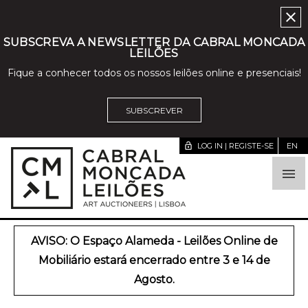
close
SUBSCREVA A NEWSLETTER DA CABRAL MONCADA
LEILÕES
Fique a conhecer todos os nossos leilões online e presenciais!
SUBSCREVER
lock_open
LOG IN | REGISTE-SE
EN

AVISO: O Espaço Alameda - Leilões Online de
Mobiliário estará encerrado entre 3 e 14 de
Agosto.