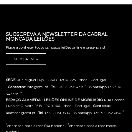
SUBSCREVA A NEWSLETTER DA CABRAL
MONCADA LEILÕES
Fique a conhecer todos os nossos leilões online e presenciais!
SUBSCREVER
SEDE
Rua Miguel Lupi, 12 A/D . 1200-725 Lisboa - Portugal
*
.
Contactos
: info@cml.pt .
Tel.
+351 21 395 47 81
. Whatsapp +351 910
**
343 979
ESPAÇO ALAMEDA - LEILÕES ONLINE DE MOBILIÁRIO
Rua Coronel
Luna de Oliveira, 15 B . 1900-166 Lisboa - Portugal .
Contactos
:
*
**
alameda@cml.pt .
Tel.
+351 21 131 93 14
. Whatsapp. +351 919 132 080
*
**
chamada para a rede fixa nacional
chamada para a rede móvel
nacional