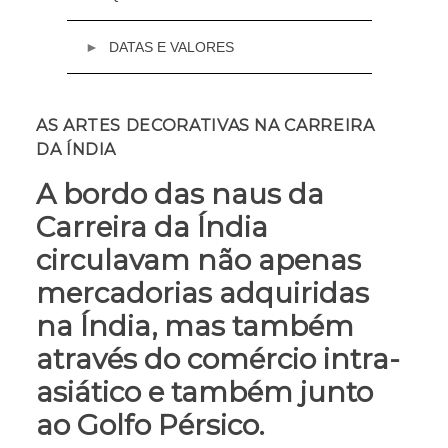
DATAS E VALORES
Email:
academia@cml.pt
16 a 25 de Maio de 2023
AS ARTES DECORATIVAS NA CARREIRA
Terças e quintas-feiras, a partir das 19h
DA ÍNDIA
Valor
Presencial
A bordo das naus da
€ 180 (curso completo)
Carreira da Índia
Nota: No curso presencial não será possível a
frequência por módulo, apenas de forma
circulavam não apenas
completa.
mercadorias adquiridas
Online
na Índia, mas também
€ 100 (curso completo)
€ 30 (por módulo)
através do comércio intra-
asiático e também junto
Pacote Curso Completo de Artes Decorativas
na Carreira da Índia + Mobiliário Lusíada
ao Golfo Pérsico.
Presencial