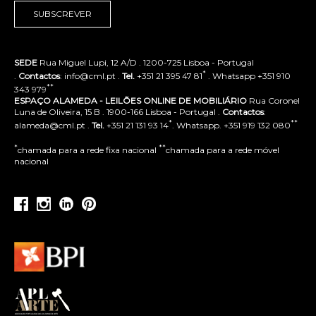
SUBSCREVER
SEDE
Rua Miguel Lupi, 12 A/D . 1200-725 Lisboa - Portugal
*
.
Contactos
: info@cml.pt .
Tel.
+351 21 395 47 81
. Whatsapp +351 910
**
343 979
ESPAÇO ALAMEDA - LEILÕES ONLINE DE MOBILIÁRIO
Rua Coronel
Luna de Oliveira, 15 B . 1900-166 Lisboa - Portugal .
Contactos
:
*
**
alameda@cml.pt .
Tel.
+351 21 131 93 14
. Whatsapp. +351 919 132 080
*
**
chamada para a rede fixa nacional
chamada para a rede móvel
nacional