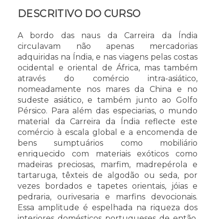
€ 320
DESCRITIVO DO CURSO
Online
€ 180
A bordo das naus da Carreira da Índia
circulavam não apenas mercadorias
adquiridas na Índia, e nas viagens pelas costas
ocidental e oriental de África, mas também
através do comércio intra-asiático,
nomeadamente nos mares da China e no
sudeste asiático, e também junto ao Golfo
Pérsico. Para além das especiarias, o mundo
material da Carreira da Índia reflecte este
comércio à escala global e a encomenda de
bens sumptuários como mobiliário
enriquecido com materiais exóticos como
madeiras preciosas, marfim, madrepérola e
tartaruga, têxteis de algodão ou seda, por
vezes bordados e tapetes orientais, jóias e
pedraria, ourivesaria e marfins devocionais.
Essa amplitude é espelhada na riqueza dos
interiores domésticos portugueses de então,