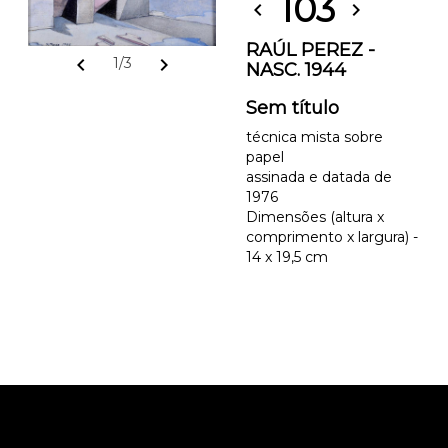
103
chevron_left
chevron_right
RAÚL PEREZ -
chevron_left
chevron_right
1/3
NASC. 1944
Sem título
técnica mista sobre
papel
assinada e datada de
1976
Dimensões (altura x
comprimento x largura) -
14 x 19,5 cm