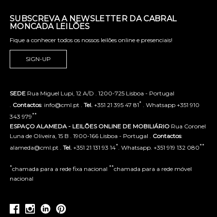
SUBSCREVA A NEWSLETTER DA CABRAL
MONCADA LEILÕES
Fique a conhecer todos os nossos leilões online e presenciais!
SIGN-UP
SEDE
Rua Miguel Lupi, 12 A/D . 1200-725 Lisboa - Portugal
*
.
Contactos
: info@cml.pt .
Tel.
+351 21 395 47 81
. Whatsapp +351 910
**
343 979
ESPAÇO ALAMEDA - LEILÕES ONLINE DE MOBILIÁRIO
Rua Coronel
Luna de Oliveira, 15 B . 1900-166 Lisboa - Portugal .
Contactos
:
*
**
alameda@cml.pt .
Tel.
+351 21 131 93 14
. Whatsapp. +351 919 132 080
*
**
chamada para a rede fixa nacional
chamada para a rede móvel
nacional