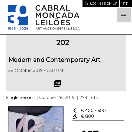
lock_open
LOG IN | SIGN UP
PT

202
Modern and Contemporary Art
28 October 2019 • 7.30 PM
picture_as_pdf
Single Session
| October 28, 2019
| 279 Lots
euro_symbol
€ 400
- 600
gavel
€ 800