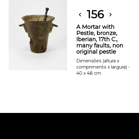
156
chevron_left
chevron_right
A Mortar with
Pestle, bronze,
Iberian, 17th C.,
many faults, non
original pestle
Dimensões (altura x
comprimento x largura) -
40 x 48 cm