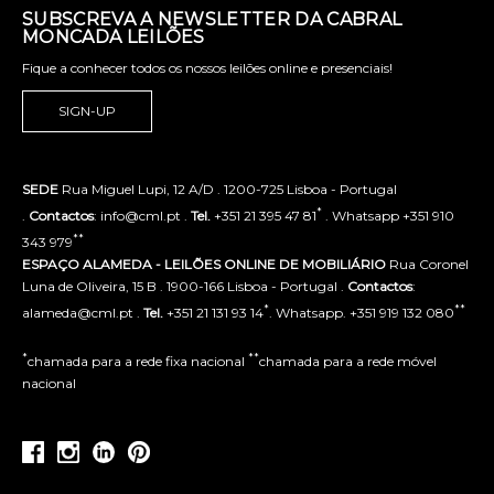
SUBSCREVA A NEWSLETTER DA CABRAL
MONCADA LEILÕES
Fique a conhecer todos os nossos leilões online e presenciais!
SIGN-UP
SEDE
Rua Miguel Lupi, 12 A/D . 1200-725 Lisboa - Portugal
*
.
Contactos
: info@cml.pt .
Tel.
+351 21 395 47 81
. Whatsapp +351 910
**
343 979
ESPAÇO ALAMEDA - LEILÕES ONLINE DE MOBILIÁRIO
Rua Coronel
Luna de Oliveira, 15 B . 1900-166 Lisboa - Portugal .
Contactos
:
*
**
alameda@cml.pt .
Tel.
+351 21 131 93 14
. Whatsapp. +351 919 132 080
*
**
chamada para a rede fixa nacional
chamada para a rede móvel
nacional