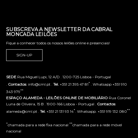
SUBSCREVA A NEWSLETTER DA CABRAL
MONCADA LEILÕES
Fique a conhecer todos os nossos leilões online e presenciais!
SIGN-UP
SEDE
Rua Miguel Lupi, 12 A/D . 1200-725 Lisboa - Portugal
*
.
Contactos
: info@cml.pt .
Tel.
+351 21 395 47 81
. Whatsapp +351 910
**
343 979
ESPAÇO ALAMEDA - LEILÕES ONLINE DE MOBILIÁRIO
Rua Coronel
Luna de Oliveira, 15 B . 1900-166 Lisboa - Portugal .
Contactos
:
*
**
alameda@cml.pt .
Tel.
+351 21 131 93 14
. Whatsapp. +351 919 132 080
*
**
chamada para a rede fixa nacional
chamada para a rede móvel
nacional