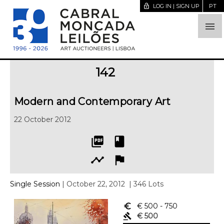
lock_open
LOG IN | SIGN UP
PT

142
Modern and Contemporary Art
22 October 2012
picture_as_pdf
book
timeline
flag
Single Session
| October 22, 2012
| 346 Lots
euro_symbol
€ 500
- 750
gavel
€ 500