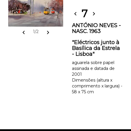
7
chevron_left
chevron_right
ANTÓNIO NEVES -
NASC. 1963
chevron_left
chevron_right
1/2
"Eléctricos junto à
Basílica da Estrela
- Lisboa"
aguarela sobre papel
assinada e datada de
2001
Dimensões (altura x
comprimento x largura) -
58 x 75 cm