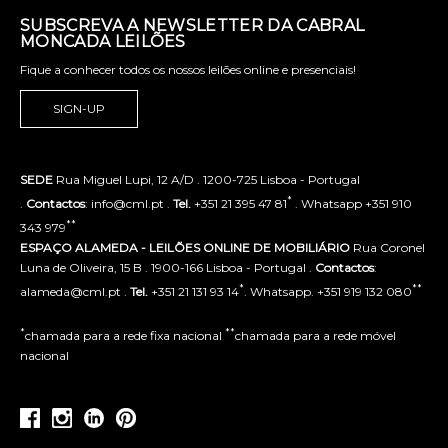
SUBSCREVA A NEWSLETTER DA CABRAL
MONCADA LEILÕES
Fique a conhecer todos os nossos leilões online e presenciais!
SIGN-UP
SEDE
Rua Miguel Lupi, 12 A/D . 1200-725 Lisboa - Portugal
*
.
Contactos
: info@cml.pt .
Tel.
+351 21 395 47 81
. Whatsapp +351 910
**
343 979
ESPAÇO ALAMEDA - LEILÕES ONLINE DE MOBILIÁRIO
Rua Coronel
Luna de Oliveira, 15 B . 1900-166 Lisboa - Portugal .
Contactos
:
*
**
alameda@cml.pt .
Tel.
+351 21 131 93 14
. Whatsapp. +351 919 132 080
*
**
chamada para a rede fixa nacional
chamada para a rede móvel
nacional