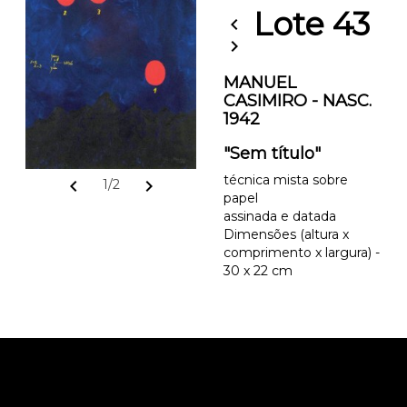
Lote 43
chevron_left
chevron_right
MANUEL
CASIMIRO - NASC.
1942
"Sem título"
técnica mista sobre
chevron_left
chevron_right
1/2
papel
assinada e datada
Dimensões (altura x
comprimento x largura) -
30 x 22 cm