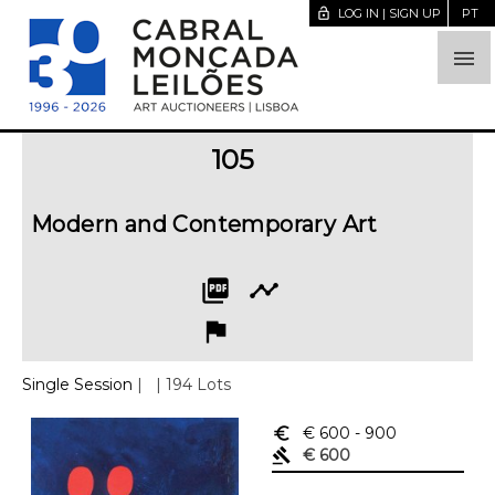
lock_open
LOG IN | SIGN UP
PT

105
Modern and Contemporary Art
picture_as_pdf
timeline
flag
Single Session
|
| 194 Lots
euro_symbol
€ 600
- 900
gavel
€ 600