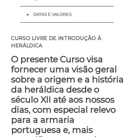
DATAS E VALORES
Email:
academia@cml.pt
14 a 23 de Março de 2023
CURSO LIVRE DE INTRODUÇÃO À
Terças e quintas-feiras, a partir das 19h
HERÁLDICA
Valor
Presencial
O presente Curso visa
€ 180 (curso completo)
fornecer uma visão geral
Nota: No curso presencial não será possível a
frequência por módulo, apenas de forma
sobre a origem e a história
completa.
da heráldica desde o
Online
século XII até aos nossos
€ 100 (curso completo)
€ 30 (por módulo)
dias, com especial relevo
para a armaria
portuguesa e, mais