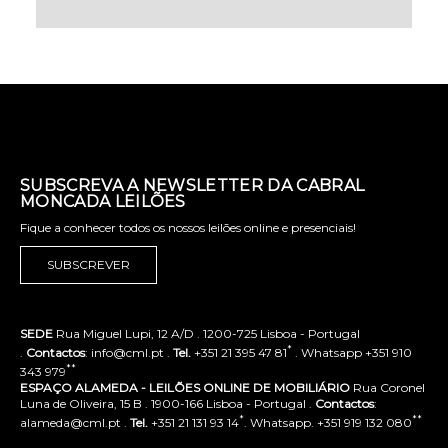
SUBSCREVA A NEWSLETTER DA CABRAL
MONCADA LEILÕES
Fique a conhecer todos os nossos leilões online e presenciais!
SUBSCREVER
SEDE
Rua Miguel Lupi, 12 A/D . 1200-725 Lisboa - Portugal
*
.
Contactos
: info@cml.pt .
Tel.
+351 21 395 47 81
. Whatsapp +351 910
**
343 979
ESPAÇO ALAMEDA - LEILÕES ONLINE DE MOBILIÁRIO
Rua Coronel
Luna de Oliveira, 15 B . 1900-166 Lisboa - Portugal .
Contactos
:
*
**
alameda@cml.pt .
Tel.
+351 21 131 93 14
. Whatsapp. +351 919 132 080