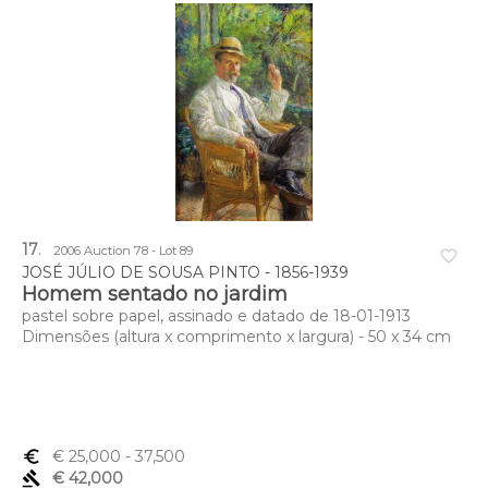
17
.
2006 Auction 78 - Lot 89
favorite_border
JOSÉ JÚLIO DE SOUSA PINTO - 1856-1939
Homem sentado no jardim
pastel sobre papel, assinado e datado de 18-01-1913
Dimensões (altura x comprimento x largura) - 50 x 34 cm
euro_symbol
€ 25,000
- 37,500
gavel
€ 42,000