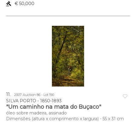
gavel
€ 50,000
11
.
2007 Auction 86 - Lot 190
favorite_border
SILVA PORTO - 1850-1893
"Um caminho na mata do Buçaco"
óleo sobre madeira, assinado
Dimensões (altura x comprimento x largura) - 55 x 31 cm