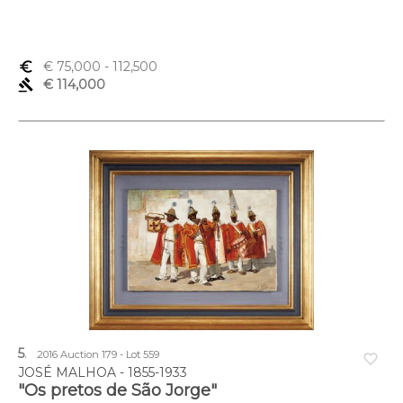
euro_symbol
€ 75,000
- 112,500
gavel
€ 114,000
5
.
2016 Auction 179 - Lot 559
favorite_border
JOSÉ MALHOA - 1855-1933
"Os pretos de São Jorge"