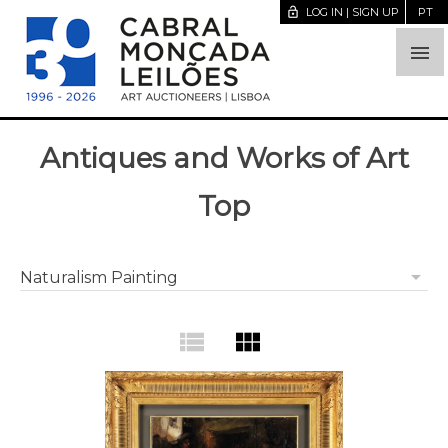
lock_open
LOG IN | SIGN UP
PT

Antiques and Works of Art
Top
arrow_drop_down
Naturalism Painting
view_list
view_module