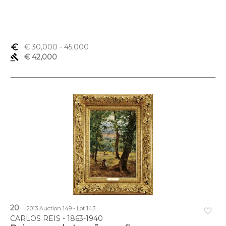
euro_symbol
€ 30,000
- 45,000
gavel
€ 42,000
20
.
2013 Auction 149 - Lot 143
favorite_border
CARLOS REIS - 1863-1940