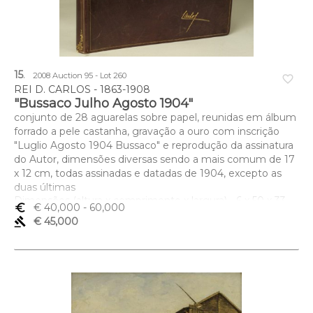
15
.
2008 Auction 95 - Lot 260
favorite_border
REI D. CARLOS - 1863-1908
"Bussaco Julho Agosto 1904"
conjunto de 28 aguarelas sobre papel, reunidas em álbum
forrado a pele castanha, gravação a ouro com inscrição
"Luglio Agosto 1904 Bussaco" e reprodução da assinatura
do Autor, dimensões diversas sendo a mais comum de 17
x 12 cm, todas assinadas e datadas de 1904, excepto as
duas últimas
Dimensões (altura x comprimento x largura) - 6 x 50 x 33
euro_symbol
€ 40,000
- 60,000
cm
gavel
€ 45,000