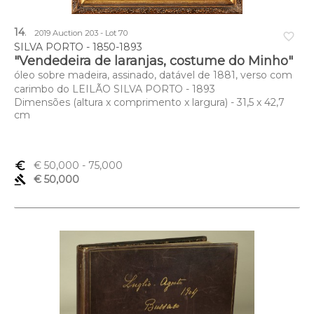
14
.
2019 Auction 203 - Lot 70
favorite_border
SILVA PORTO - 1850-1893
"Vendedeira de laranjas, costume do Minho"
óleo sobre madeira, assinado, datável de 1881, verso com
carimbo do LEILÃO SILVA PORTO - 1893
Dimensões (altura x comprimento x largura) - 31,5 x 42,7
cm
euro_symbol
€ 50,000
- 75,000
gavel
€ 50,000