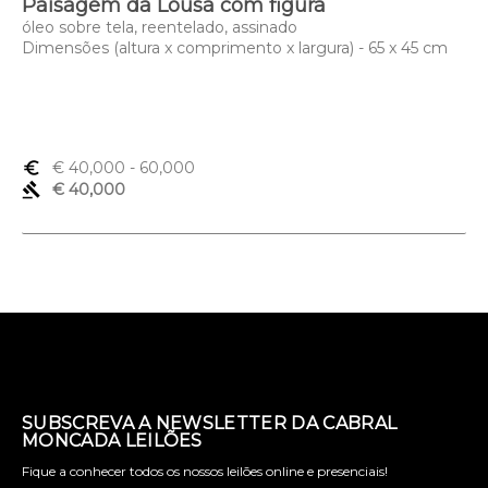
Paisagem da Lousã com figura
óleo sobre tela, reentelado, assinado
Dimensões (altura x comprimento x largura) - 65 x 45 cm
euro_symbol
€ 40,000
- 60,000
gavel
€ 40,000
SUBSCREVA A NEWSLETTER DA CABRAL
MONCADA LEILÕES
Fique a conhecer todos os nossos leilões online e presenciais!