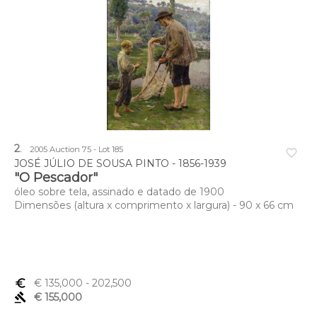
2
.
2005 Auction 75 - Lot 185
favorite_border
JOSÉ JÚLIO DE SOUSA PINTO - 1856-1939
"O Pescador"
óleo sobre tela, assinado e datado de 1900
Dimensões (altura x comprimento x largura) - 90 x 66 cm
euro_symbol
€ 135,000
- 202,500
gavel
€ 155,000