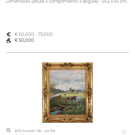
Dimensões (altura x comprimento x largura) - 54,5 x 65 cm
euro_symbol
€ 50,000
- 75,000
gavel
€ 50,000
13
.
2012 Auction 136 - Lot 154
favorite_border