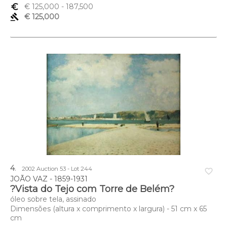
euro_symbol
€ 125,000
- 187,500
gavel
€ 125,000
4
.
2002 Auction 53 - Lot 244
favorite_border
JOÃO VAZ - 1859-1931
?Vista do Tejo com Torre de Belém?
óleo sobre tela, assinado
Dimensões (altura x comprimento x largura) - 51 cm x 65
cm