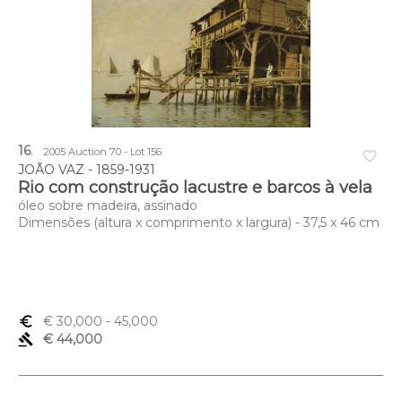
16
.
2005 Auction 70 - Lot 156
favorite_border
JOÃO VAZ - 1859-1931
Rio com construção lacustre e barcos à vela
óleo sobre madeira, assinado
Dimensões (altura x comprimento x largura) - 37,5 x 46 cm
euro_symbol
€ 30,000
- 45,000
gavel
€ 44,000