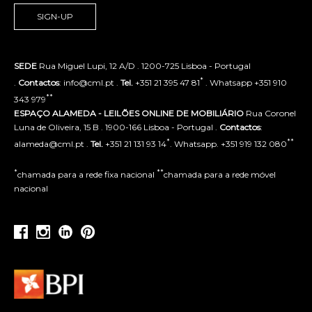
SIGN-UP
SEDE
Rua Miguel Lupi, 12 A/D . 1200-725 Lisboa - Portugal
*
.
Contactos
: info@cml.pt .
Tel.
+351 21 395 47 81
. Whatsapp +351 910
**
343 979
ESPAÇO ALAMEDA - LEILÕES ONLINE DE MOBILIÁRIO
Rua Coronel
Luna de Oliveira, 15 B . 1900-166 Lisboa - Portugal .
Contactos
:
*
**
alameda@cml.pt .
Tel.
+351 21 131 93 14
. Whatsapp. +351 919 132 080
*
**
chamada para a rede fixa nacional
chamada para a rede móvel
nacional