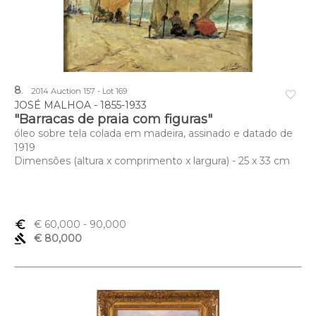
8
.
2014 Auction 157 - Lot 169
favorite_border
JOSÉ MALHOA - 1855-1933
"Barracas de praia com figuras"
óleo sobre tela colada em madeira, assinado e datado de
1919
Dimensões (altura x comprimento x largura) - 25 x 33 cm
euro_symbol
€ 60,000
- 90,000
gavel
€ 80,000