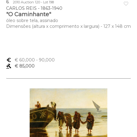
6
.
2010 Auction 120 - Lot 198
favorite_border
CARLOS REIS - 1863-1940
"O Caminhante"
óleo sobre tela, assinado
Dimensões (altura x comprimento x largura) - 127 x 148 cm
euro_symbol
€ 60,000
- 90,000
gavel
€ 85,000