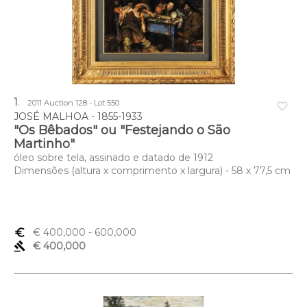
1
.
2011 Auction 128 - Lot 550
favorite_border
JOSÉ MALHOA - 1855-1933
"Os Bêbados" ou "Festejando o São
Martinho"
óleo sobre tela, assinado e datado de 1912
Dimensões (altura x comprimento x largura) - 58 x 77,5 cm
euro_symbol
€ 400,000
- 600,000
gavel
€ 400,000