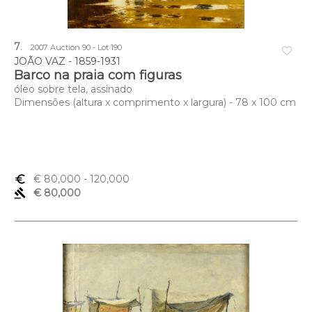
7
.
2007 Auction 90 - Lot 190
favorite_border
JOÃO VAZ - 1859-1931
Barco na praia com figuras
óleo sobre tela, assinado
Dimensões (altura x comprimento x largura) - 78 x 100 cm
euro_symbol
€ 80,000
- 120,000
gavel
€ 80,000