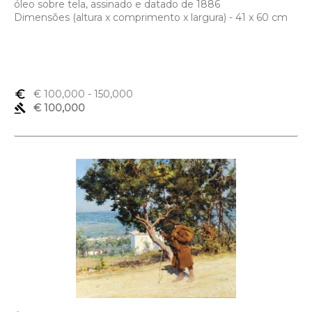
óleo sobre tela, assinado e datado de 1886
Dimensões (altura x comprimento x largura) - 41 x 60 cm
euro_symbol
€ 100,000
- 150,000
gavel
€ 100,000