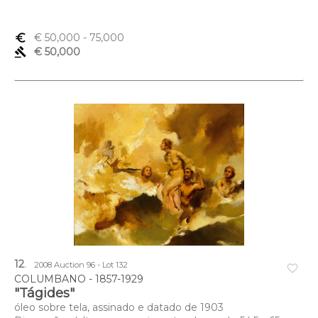
euro_symbol
€ 50,000
- 75,000
gavel
€ 50,000
12
.
2008 Auction 96 - Lot 132
favorite_border
COLUMBANO - 1857-1929
"Tágides"
óleo sobre tela, assinado e datado de 1903