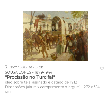
3
.
2007 Auction 86 - Lot 215
favorite_border
SOUSA LOPES - 1879-1944
"Procissão no Turcifal"
óleo sobre tela, assinado e datado de 1912
Dimensões (altura x comprimento x largura) - 272 x 354
cm