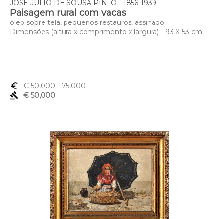
JOSÉ JÚLIO DE SOUSA PINTO - 1856-1939
Paisagem rural com vacas
óleo sobre tela, pequenos restauros, assinado
Dimensões (altura x comprimento x largura) - 93 X 53 cm
euro_symbol
€ 50,000
- 75,000
gavel
€ 50,000