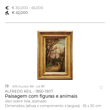
euro_symbol
€ 30,000
- 45,000
gavel
€ 42,000
19
.
2015 Auction 169 - Lot 187
favorite_border
ALFREDO KEIL - 1850-1907
Paisagem com figuras e animais
óleo sobre tela, assinado
Dimensões (altura x comprimento x largura) - 55 x 30 cm