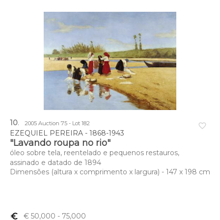
10
.
2005 Auction 75 - Lot 182
favorite_border
EZEQUIEL PEREIRA - 1868-1943
"Lavando roupa no rio"
óleo sobre tela, reentelado e pequenos restauros,
assinado e datado de 1894
Dimensões (altura x comprimento x largura) - 147 x 198 cm
euro_symbol
€ 50,000
- 75,000