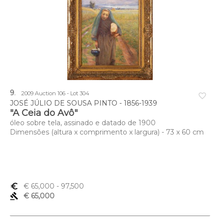
9
.
2009 Auction 106 - Lot 304
favorite_border
JOSÉ JÚLIO DE SOUSA PINTO - 1856-1939
"A Ceia do Avô"
óleo sobre tela, assinado e datado de 1900
Dimensões (altura x comprimento x largura) - 73 x 60 cm
euro_symbol
€ 65,000
- 97,500
gavel
€ 65,000