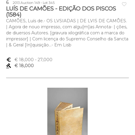
6
.
2013 Auction 149 - Lot 345
favorite_border
LUÍS DE CAMÕES - EDIÇÃO DOS PISCOS
(1584)
CAMÕES, Luís de.- OS LVSIADAS | DE LVIS DE CAMÕES.
| Agora de nouo impresso, com algu[m]as Annota- | ções,
de diuersos Autores. [gravura xilográfica com a marca do
impressor] | Com licença do Supremo Conselho da Sancta
| & Geral [In]quisição...- Em Lisb
euro_symbol
€ 18,000
- 27,000
gavel
€ 18,000