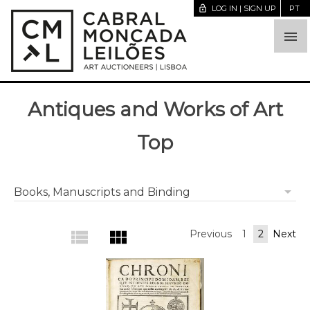
lock_open
LOG IN | SIGN UP
PT

Antiques and Works of Art
Top
arrow_drop_down
Books, Manuscripts and Binding
view_list
view_module
Previous
1
2
Next