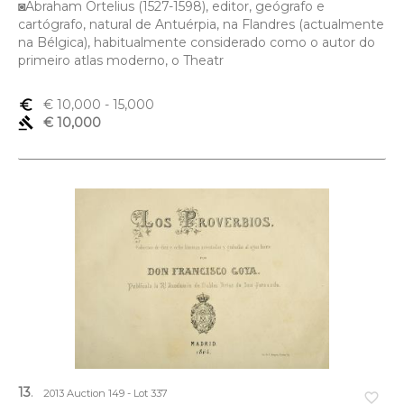
◙Abraham Ortelius (1527-1598), editor, geógrafo e
cartógrafo, natural de Antuérpia, na Flandres (actualmente
na Bélgica), habitualmente considerado como o autor do
primeiro atlas moderno, o Theatr
euro_symbol
€ 10,000
- 15,000
gavel
€ 10,000
13
.
2013 Auction 149 - Lot 337
favorite_border