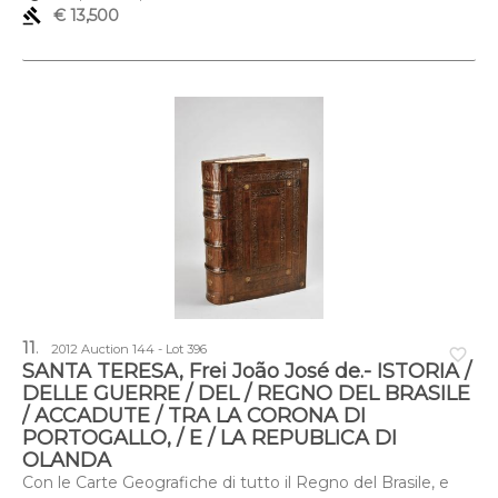
gavel
€ 13,500
11
.
2012 Auction 144 - Lot 396
favorite_border
SANTA TERESA, Frei João José de.- ISTORIA /
DELLE GUERRE / DEL / REGNO DEL BRASILE
/ ACCADUTE / TRA LA CORONA DI
PORTOGALLO, / E / LA REPUBLICA DI
OLANDA
Con le Carte Geografiche di tutto il Regno del Brasile, e