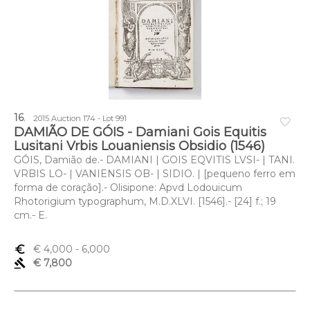
16
.
2015 Auction 174 - Lot 991
favorite_border
DAMIÃO DE GÓIS - Damiani Gois Equitis
Lusitani Vrbis Louaniensis Obsidio (1546)
GÓIS, Damião de.- DAMIANI | GOIS EQVITIS LVSI- | TANI.
VRBIS LO- | VANIENSIS OB- | SIDIO. | [pequeno ferro em
forma de coração].- Olisipone: Apvd Lodouicum
Rhotorigium typographum, M.D.XLVI. [1546].- [24] f.; 19
cm.- E.
euro_symbol
€ 4,000
- 6,000
gavel
€ 7,800