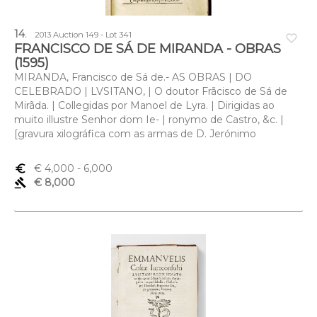
14
.
2013 Auction 149 - Lot 341
favorite_border
FRANCISCO DE SÁ DE MIRANDA - OBRAS
(1595)
MIRANDA, Francisco de Sá de.- AS OBRAS | DO
CELEBRADO | LVSITANO, | O doutor Frãcisco de Sá de
Mirãda. | Collegidas por Manoel de Lyra. | Dirigidas ao
muito illustre Senhor dom Ie- | ronymo de Castro, &c. |
[gravura xilográfica com as armas de D. Jerónimo
euro_symbol
€ 4,000
- 6,000
gavel
€ 8,000