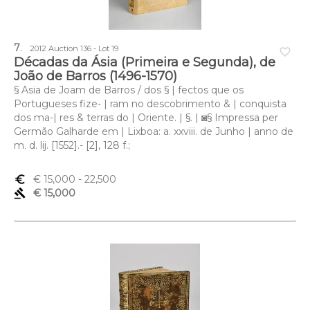
7
.
2012 Auction 136 - Lot 19
favorite_border
Décadas da Ásia (Primeira e Segunda), de
João de Barros (1496-1570)
§ Asia de Joam de Barros / dos § | fectos que os
Portugueses fize- | ram no descobrimento & | conquista
dos ma-| res & terras do | Oriente. | §. | ◙§ Impressa per
Germão Galharde em | Lixboa: a. xxviii. de Junho | anno de
m. d. lij. [1552].- [2], 128 f.;
euro_symbol
€ 15,000
- 22,500
gavel
€ 15,000