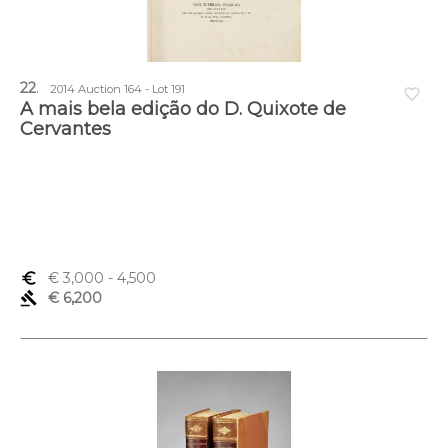
22
.
2014 Auction 164 - Lot 191
favorite_border
A mais bela edição do D. Quixote de
Cervantes
euro_symbol
€ 3,000
- 4,500
gavel
€ 6,200