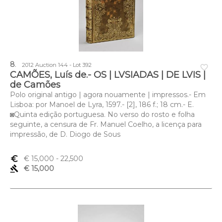
8
.
2012 Auction 144 - Lot 392
favorite_border
CAMÕES, Luís de.- OS | LVSIADAS | DE LVIS |
de Camões
Polo original antigo | agora nouamente | impressos.- Em
Lisboa: por Manoel de Lyra, 1597.- [2], 186 f.; 18 cm.- E.
◙Quinta edição portuguesa. No verso do rosto e folha
seguinte, a censura de Fr. Manuel Coelho, a licença para
impressão, de D. Diogo de Sous
euro_symbol
€ 15,000
- 22,500
gavel
€ 15,000