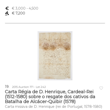
euro_symbol
€ 3,000
- 4,500
gavel
€ 7,200
19
.
2015 Auction 171 - Lot 242
favorite_border
Carta Régia de D. Henrique, Cardeal-Rei
(1512-1580) sobre o resgate dos cativos da
Batalha de Alcácer-Quibir (1578)
Carta missiva de D. Henrique (rei de Portugal, 1578-1580)