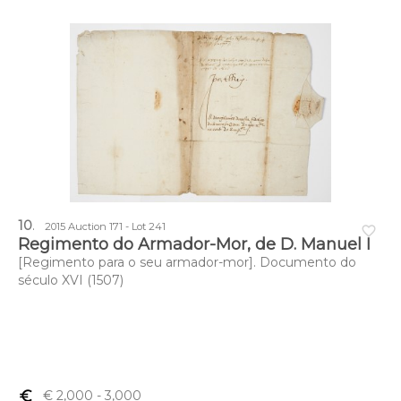
10
.
2015 Auction 171 - Lot 241
favorite_border
Regimento do Armador-Mor, de D. Manuel I
[Regimento para o seu armador-mor]. Documento do
século XVI (1507)
euro_symbol
€ 2,000
- 3,000