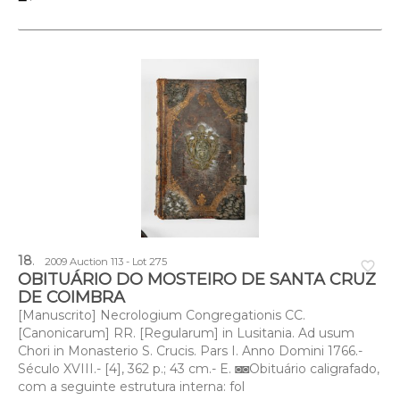
18
.
2009 Auction 113 - Lot 275
favorite_border
OBITUÁRIO DO MOSTEIRO DE SANTA CRUZ
DE COIMBRA
[Manuscrito] Necrologium Congregationis CC.
[Canonicarum] RR. [Regularum] in Lusitania. Ad usum
Chori in Monasterio S. Crucis. Pars I. Anno Domini 1766.-
Século XVIII.- [4], 362 p.; 43 cm.- E. ◙◙Obituário caligrafado,
com a seguinte estrutura interna: fol