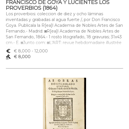
FRANCISCO DE GOYA Y LUCIENTES LOS
PROVERBIOS (1864)
Los proverbios: coleccion de diez y ocho láminas
inventadas y grabadas al agua fuerte /, por Don Francisco
Goya. Publicala la R[ea]l Academia de Nobles Artes de San
Fernando.- Madrid: ◙R[ea]l Academia de Nobles Artes de
San Fernando, 1864.- 1 rosto litografado, 18 gravuras; 31x43
cm.- E. ◙Junto com: ◙L'ART: revue hebdomadaire illustrée
/ dire
euro_symbol
€ 8,000
- 12,000
gavel
€ 8,000