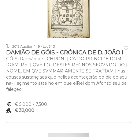
1
.
2013 Auction 149 - Lot 343
favorite_border
DAMIÃO DE GÓIS - CRÓNICA DE D. JOÃO I
GÓIS, Damião de.- CHRONI | CA DO PRINCIPE DOM
IOAM, REI | QVE FOI DESTES REGNOS SEGVNDO DO |
NOME, EM QVE SVMMARIAMENTE SE TRATTAM | has
cousas sustançiaes que nelles aconteçerão do dia de seu
na- | sçimento atte ho em que elRei dom Afonso seu pai
faleçeo
euro_symbol
€ 5,000
- 7,500
gavel
€ 32,000