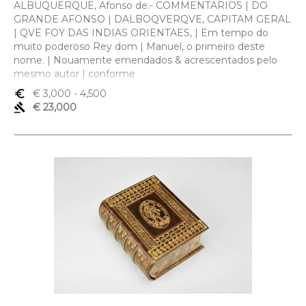
ALBUQUERQUE, Afonso de.- COMMENTARIOS | DO
GRANDE AFONSO | DALBOQVERQVE, CAPITAM GERAL
| QVE FOY DAS INDIAS ORIENTAES, | Em tempo do
muito poderoso Rey dom | Manuel, o primeiro deste
nome. | Nouamente emendados & acrescentados pelo
mesmo autor | conforme
euro_symbol
€ 3,000
- 4,500
gavel
€ 23,000