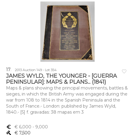
17
.
2013 Auction 149 - Lot 354
favorite_border
JAMES WYLD, THE YOUNGER - [GUERRA
PENINSULAR]: MAPS & PLANS... (1841)
Maps & plans showing the principal movements, battles &
sieges, in which the British Army was engaged during the
war from 108 to 1814 in the Spanish Peninsula and the
South of France.- London: published by James Wyld,
1840.- [5] f. gravadas: 38 mapas em 3
euro_symbol
€ 6,000
- 9,000
gavel
€ 7,500