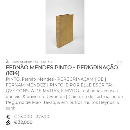
2
.
2015 Auction 174 - Lot 993
favorite_border
FERNÃO MENDES PINTO - PERIGRINAÇÃO
(1614)
PINTO, Fernão Mendes.- PEREGRINAÇAM | DE |
FERNAM MENDEZ | PINTO, E POR ELLE ESCRITA: |
QVE CONSTA DE MVITAS, E MVITO | estranhas cousas
que vio, & ouvio no Reyno da | China, no de Tartaria, no de
Pegú, no de Mar-| tavão, & em outros muitos Reynos, &
senh
euro_symbol
€ 25,000
- 37,500
gavel
€ 32,000