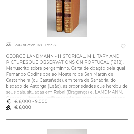
23
.
2013 Auction 149 - Lot 327
favorite_border
GEORGE LANDMANN - HISTORICAL, MILITARY AND
PICTURESQUE OBSERVATIONS ON PORTUGAL (1818),
Manuscrito sobre pergaminho. Carta de doação pela qual
Fernando Godins doa ao Mosteiro de San Martín de
Castanheira (ou Castañeda), em terra de Sanábria, do
bispado de Astorga (Leão), as propriedades que herdou de
seus pais, situadas em Rabal (Bragança) e, LANDMANN,
George.- Historical, military and picturesque observations
euro_symbol
€ 6,000
- 9,000
on Portugal, illustrated by seventy-five coloured plates,
gavel
€ 6,000
including authentic plans of the sieges and battles fought
in the Peninsula during the late war.- London: T. Cadell and
W. Davie