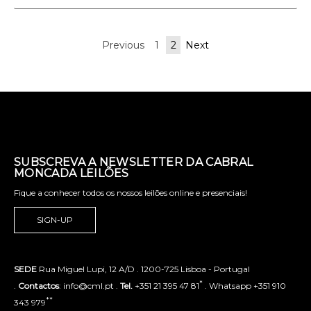
Previous
1
2
Next
SUBSCREVA A NEWSLETTER DA CABRAL
MONCADA LEILÕES
Fique a conhecer todos os nossos leilões online e presenciais!
SIGN-UP
SEDE
Rua Miguel Lupi, 12 A/D . 1200-725 Lisboa - Portugal
*
.
Contactos
: info@cml.pt .
Tel.
+351 21 395 47 81
. Whatsapp +351 910
**
343 979