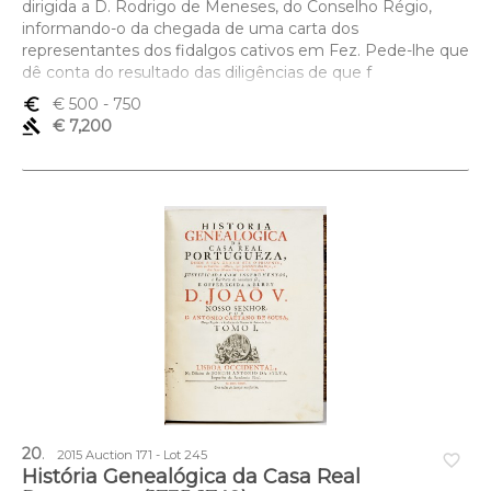
dirigida a D. Rodrigo de Meneses, do Conselho Régio,
informando-o da chegada de uma carta dos
representantes dos fidalgos cativos em Fez. Pede-lhe que
dê conta do resultado das diligências de que f
euro_symbol
€ 500
- 750
gavel
€ 7,200
20
.
2015 Auction 171 - Lot 245
favorite_border
História Genealógica da Casa Real