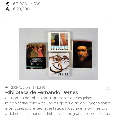
euro_symbol
€ 3,000
- 4,500
gavel
€ 29,000
4
.
2009 Auction 112 - Lot 60
favorite_border
Biblioteca de Fernando Pernes
composta por obras portuguesas e estrangeiras
relacionadas com Arte:, obras gerais e de divulgação sobre
arte; obras sobre teoria, estética, filosofia e movimentos
artísticos; dicionários artísticos; monografias sobre artistas