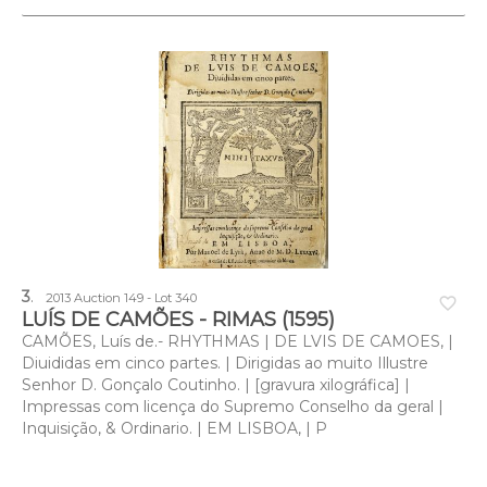
3
.
2013 Auction 149 - Lot 340
favorite_border
LUÍS DE CAMÕES - RIMAS (1595)
CAMÕES, Luís de.- RHYTHMAS | DE LVIS DE CAMOES, |
Diuididas em cinco partes. | Dirigidas ao muito Illustre
Senhor D. Gonçalo Coutinho. | [gravura xilográfica] |
Impressas com licença do Supremo Conselho da geral |
Inquisição, & Ordinario. | EM LISBOA, | P