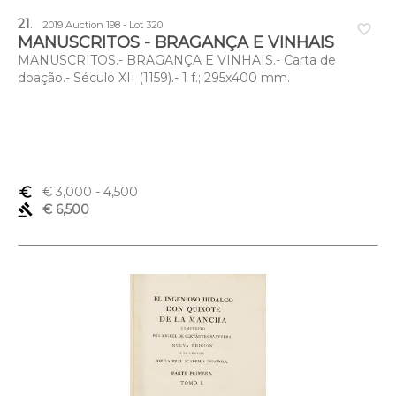
21
.
2019 Auction 198 - Lot 320
favorite_border
MANUSCRITOS - BRAGANÇA E VINHAIS
MANUSCRITOS.- BRAGANÇA E VINHAIS.- Carta de
doação.- Século XII (1159).- 1 f.; 295x400 mm.
euro_symbol
€ 3,000
- 4,500
gavel
€ 6,500