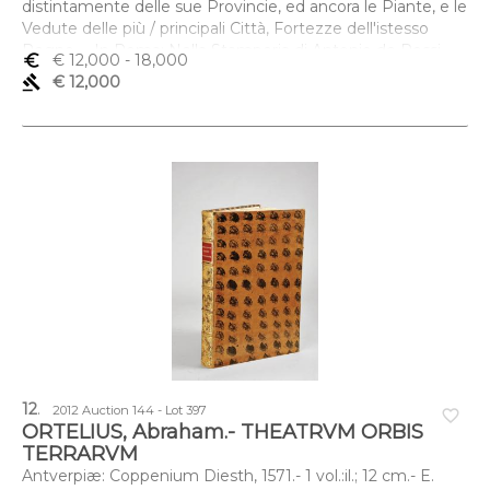
distintamente delle sue Provincie, ed ancora le Piante, e le
Vedute delle più / principali Città, Fortezze dell'istesso
Regno...- In Roma: Nella Stamperia di Antonio de Rossi,
euro_symbol
€ 12,000
- 18,000
1700.- 2 partes em 1
gavel
€ 12,000
12
.
2012 Auction 144 - Lot 397
favorite_border
ORTELIUS, Abraham.- THEATRVM ORBIS
TERRARVM
Antverpiæ: Coppenium Diesth, 1571.- 1 vol.:il.; 12 cm.- E.