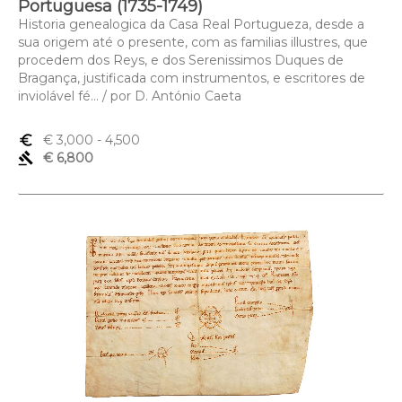
Portuguesa (1735-1749)
Historia genealogica da Casa Real Portugueza, desde a
sua origem até o presente, com as familias illustres, que
procedem dos Reys, e dos Serenissimos Duques de
Bragança, justificada com instrumentos, e escritores de
inviolável fé... / por D. António Caeta
euro_symbol
€ 3,000
- 4,500
gavel
€ 6,800