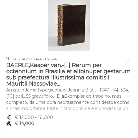
9
.
2012 Auction 144 - Lot 394
favorite_border
BAERLE,Kasper van.-[...] Rerum per
octennium in Brasilia et alibinuper gestarum
sub praefectura illustrissima comitis I.
Mauritii Nassoviae...
Amstelodami: Typographeio Joannis Blaeu, 1647.- [4], 334,
[10] p.: il., 55 grav.; fólio.- E. ◙Exemplar de trabalho, mas
completo, da uma obra habitualmente considerada como
a mais importante fonte historiográfica e iconográfica do
Brasil Holandês. De acor
euro_symbol
€ 12,000
- 18,000
gavel
€ 14,000