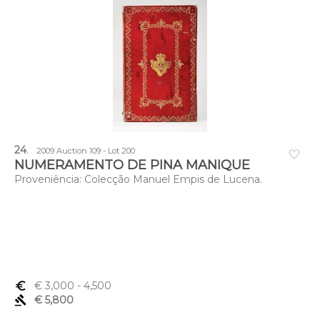
24
.
2009 Auction 109 - Lot 200
favorite_border
NUMERAMENTO DE PINA MANIQUE
Proveniência: Colecção Manuel Empis de Lucena.
euro_symbol
€ 3,000
- 4,500
gavel
€ 5,800