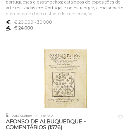
portugueses e estrangeiros; catálogos de exposições de
arte realizadas em Portugal e no estrangeir, a maior parte
das obras em bom estado de conservação
euro_symbol
€ 20,000
- 30,000
gavel
€ 24,000
5
.
2013 Auction 149 - Lot 342
favorite_border
AFONSO DE ALBUQUERQUE -
COMENTÁRIOS (1576)