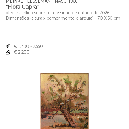
MEINKE FLESSEMAN - NASC. 1966
"Flora Capra"
óleo e acrílico sobre tela, assinado e datado de 2026
Dimensões (altura x comprimento x largura) - 70 X 50 cm
euro_symbol
€ 1,700
- 2,550
gavel
€ 2,200