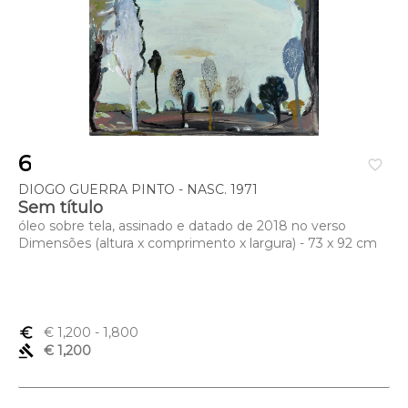
6
favorite_border
DIOGO GUERRA PINTO - NASC. 1971
Sem título
óleo sobre tela, assinado e datado de 2018 no verso
Dimensões (altura x comprimento x largura) - 73 x 92 cm
euro_symbol
€ 1,200
- 1,800
gavel
€ 1,200