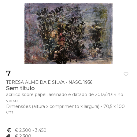
7
favorite_border
TERESA ALMEIDA E SILVA - NASC. 1956
Sem título
acrílico sobre papel, assinado e datado de 2013/2014 no
verso
Dimensões (altura x comprimento x largura) - 70,5 x 100
cm
euro_symbol
€ 2,300
- 3,450
gavel
€ 2,300