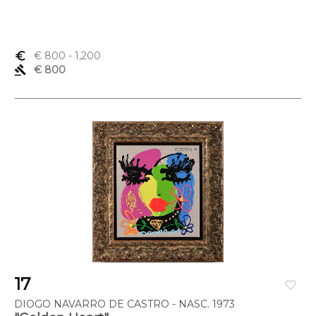
euro_symbol
€ 800
- 1,200
gavel
€ 800
17
favorite_border
DIOGO NAVARRO DE CASTRO - NASC. 1973