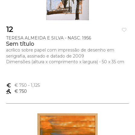
12
favorite_border
TERESA ALMEIDA E SILVA - NASC. 1956
Sem título
acrílico sobre papel com impressão de desenho em
serigrafia, assinado e datado de 2009
Dimensões (altura x comprimento x largura) - 50 x 35 cm
euro_symbol
€ 750
- 1,125
gavel
€ 750