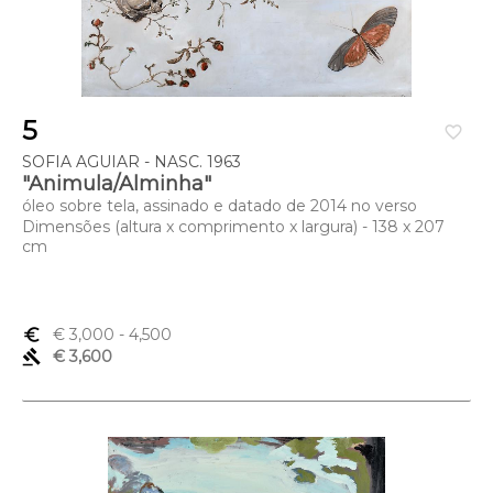
5
favorite_border
SOFIA AGUIAR - NASC. 1963
"Animula/Alminha"
óleo sobre tela, assinado e datado de 2014 no verso
Dimensões (altura x comprimento x largura) - 138 x 207
cm
euro_symbol
€ 3,000
- 4,500
gavel
€ 3,600