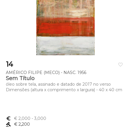
14
favorite_border
AMÉRICO FILIPE (MECO) - NASC. 1956
Sem Título
óleo sobre tela, assinado e datado de 2017 no verso
Dimensões (altura x comprimento x largura) - 40 x 40 cm
euro_symbol
€ 2,000
- 3,000
gavel
€ 2,200