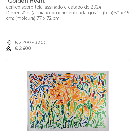
"Golden Heart"
acrílico sobre tela, assinado e datado de 2024
Dimensões (altura x comprimento x largura) - (tela) 50 x 45
cm; (moldura) 77 x 72 cm
euro_symbol
€ 2,200
- 3,300
gavel
€ 2,600