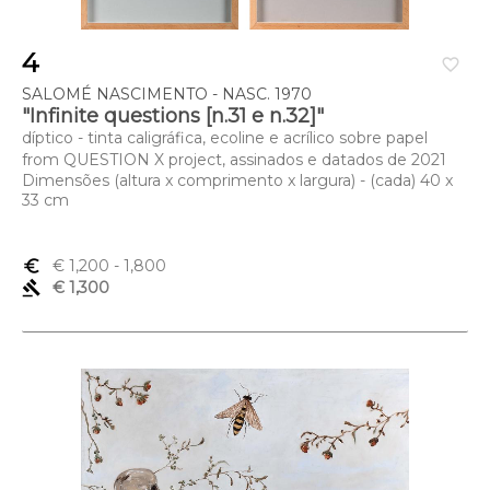
4
favorite_border
SALOMÉ NASCIMENTO - NASC. 1970
"Infinite questions [n.31 e n.32]"
díptico - tinta caligráfica, ecoline e acrílico sobre papel
from QUESTION X project, assinados e datados de 2021
Dimensões (altura x comprimento x largura) - (cada) 40 x
33 cm
euro_symbol
€ 1,200
- 1,800
gavel
€ 1,300