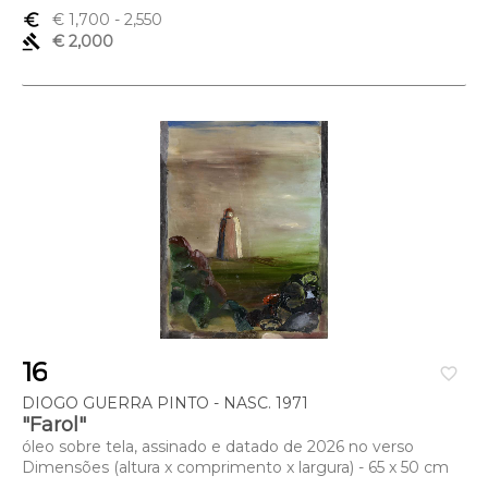
euro_symbol
€ 1,700
- 2,550
gavel
€ 2,000
16
favorite_border
DIOGO GUERRA PINTO - NASC. 1971
"Farol"
óleo sobre tela, assinado e datado de 2026 no verso
Dimensões (altura x comprimento x largura) - 65 x 50 cm