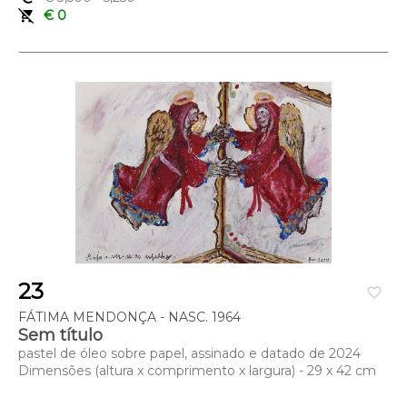
remove_shopping_cart
€ 0
23
favorite_border
FÁTIMA MENDONÇA - NASC. 1964
Sem título
pastel de óleo sobre papel, assinado e datado de 2024
Dimensões (altura x comprimento x largura) - 29 x 42 cm