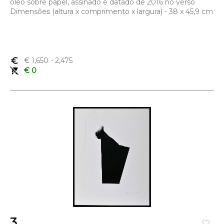
óleo sobre papel, assinado e datado de 2016 no verso
Dimensões (altura x comprimento x largura) - 38 x 45,9 cm
euro_symbol
€ 1,650
- 2,475
remove_shopping_cart
€ 0
3
favorite_border