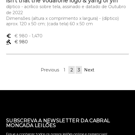
isn’t that the Vodafone logo & yang of yin
díptico - acrílico sobre tela, assinado e datado de Outubro
de 2022
Dimensões (altura x comprimento x largura) - (díptico)
aprox. 120 x 50 cm; (cada tela) 60 x 50 cm
euro_symbol
€ 980
- 1,470
gavel
€ 980
Previous
1
2
3
Next
SUBSCREVA A NEWSLETTER DA CABRAL
MONCADA LEILÕES
Fique a conhecer todos os nossos leilões online e presenciais!