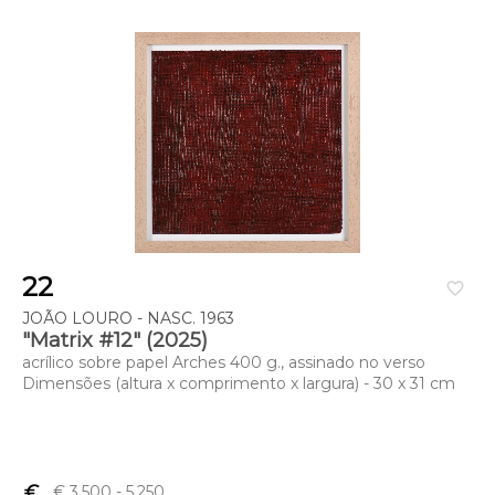
22
favorite_border
JOÃO LOURO - NASC. 1963
"Matrix #12" (2025)
acrílico sobre papel Arches 400 g., assinado no verso
Dimensões (altura x comprimento x largura) - 30 x 31 cm
euro_symbol
€ 3,500
- 5,250