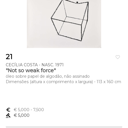
21
favorite_border
CECÍLIA COSTA - NASC. 1971
"Not so weak force"
óleo sobre papel de algodão, não assinado
Dimensões (altura x comprimento x largura) - 113 x 160 cm
euro_symbol
€ 5,000
- 7,500
gavel
€ 5,000