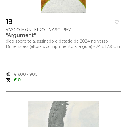
19
favorite_border
VASCO MONTEIRO - NASC. 1957
"Argument"
óleo sobre tela, assinado e datado de 2024 no verso
Dimensões (altura x comprimento x largura) - 24 x 17,9 cm
euro_symbol
€ 600
- 900
remove_shopping_cart
€ 0