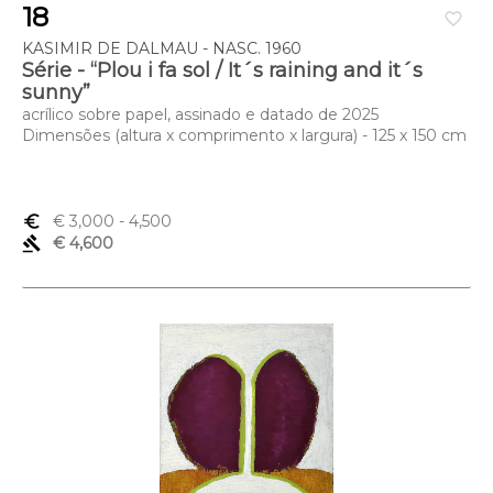
18
favorite_border
KASIMIR DE DALMAU - NASC. 1960
Série - “Plou i fa sol / It´s raining and it´s
sunny”
acrílico sobre papel, assinado e datado de 2025
Dimensões (altura x comprimento x largura) - 125 x 150 cm
euro_symbol
€ 3,000
- 4,500
gavel
€ 4,600