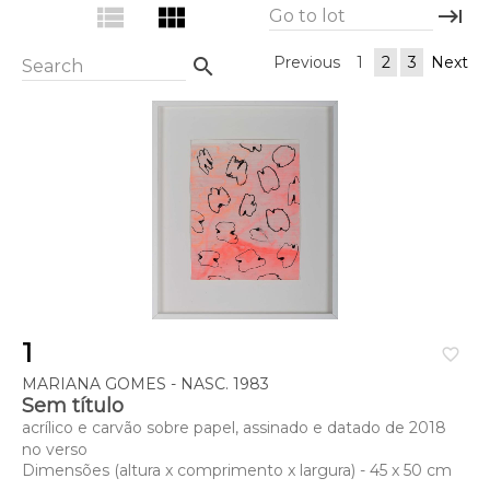
view_list
view_module
keyboard_tab
Go to lot
Previous
1
2
3
Next
search
Search
1
favorite_border
MARIANA GOMES - NASC. 1983
Sem título
acrílico e carvão sobre papel, assinado e datado de 2018
no verso
Dimensões (altura x comprimento x largura) - 45 x 50 cm