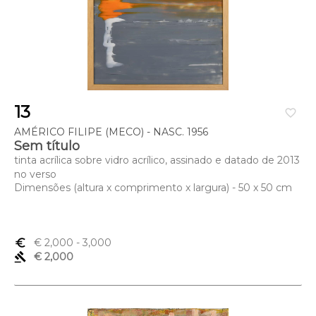
13
favorite_border
AMÉRICO FILIPE (MECO) - NASC. 1956
Sem título
tinta acrílica sobre vidro acrílico, assinado e datado de 2013
no verso
Dimensões (altura x comprimento x largura) - 50 x 50 cm
euro_symbol
€ 2,000
- 3,000
gavel
€ 2,000