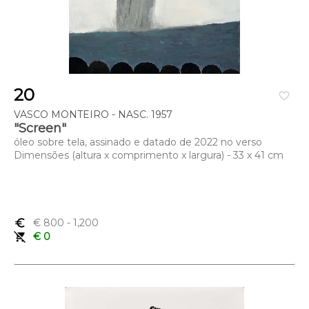
20
favorite_border
VASCO MONTEIRO - NASC. 1957
"Screen"
óleo sobre tela, assinado e datado de 2022 no verso
Dimensões (altura x comprimento x largura) - 33 x 41 cm
euro_symbol
€ 800
- 1,200
remove_shopping_cart
€ 0