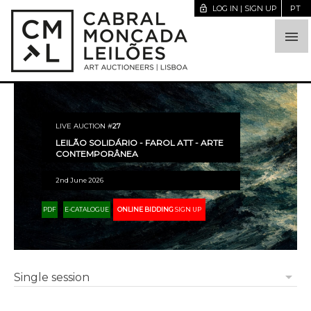
lock_open
LOG IN | SIGN UP
PT

LIVE AUCTION #
27
LEILÃO SOLIDÁRIO - FAROL ATT - ARTE
CONTEMPORÂNEA
2nd June 2026
PDF
E-CATALOGUE
ONLINE BIDDING
SIGN UP
arrow_drop_down
Single session