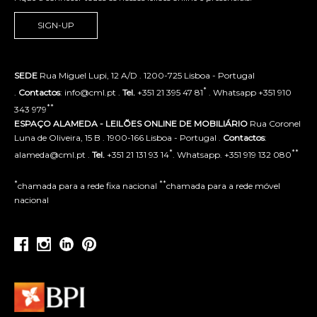
SIGN-UP
SEDE
Rua Miguel Lupi, 12 A/D . 1200-725 Lisboa - Portugal
*
.
Contactos
: info@cml.pt .
Tel.
+351 21 395 47 81
. Whatsapp +351 910
**
343 979
ESPAÇO ALAMEDA - LEILÕES ONLINE DE MOBILIÁRIO
Rua Coronel
Luna de Oliveira, 15 B . 1900-166 Lisboa - Portugal .
Contactos
:
*
**
alameda@cml.pt .
Tel.
+351 21 131 93 14
. Whatsapp. +351 919 132 080
*
**
chamada para a rede fixa nacional
chamada para a rede móvel
nacional