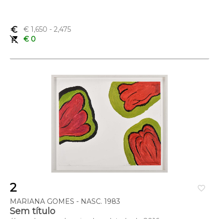
euro_symbol
€ 1,650
- 2,475
remove_shopping_cart
€ 0
2
favorite_border
MARIANA GOMES - NASC. 1983
Sem título