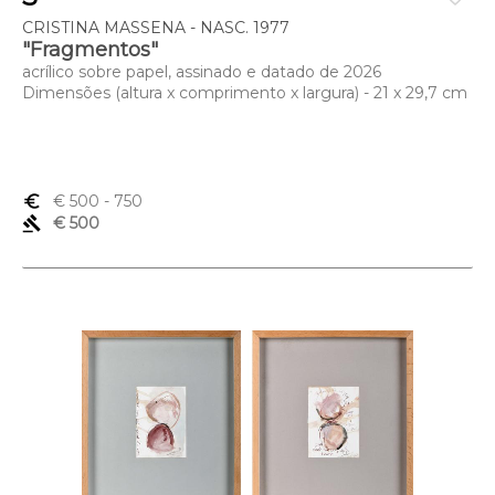
CRISTINA MASSENA - NASC. 1977
"Fragmentos"
acrílico sobre papel, assinado e datado de 2026
Dimensões (altura x comprimento x largura) - 21 x 29,7 cm
euro_symbol
€ 500
- 750
gavel
€ 500