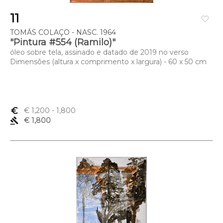
11
favorite_border
TOMÁS COLAÇO - NASC. 1964
"Pintura #554 (Ramilo)"
óleo sobre tela, assinado e datado de 2019 no verso
Dimensões (altura x comprimento x largura) - 60 x 50 cm
euro_symbol
€ 1,200
- 1,800
gavel
€ 1,800