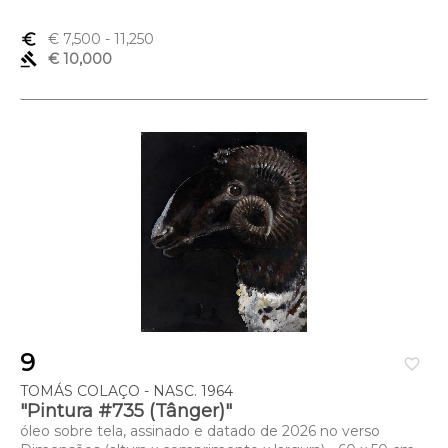
euro_symbol
€ 7,500
- 11,250
gavel
€ 10,000
9
favorite_border
TOMÁS COLAÇO - NASC. 1964
"Pintura #735 (Tânger)"
óleo sobre tela, assinado e datado de 2026 no verso