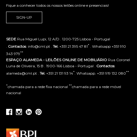
Fique a conhecer todos os nossos leilões online e presenciais!
SIGN-UP
SEDE
Rua Miguel Lupi, 12 A/D . 1200-725 Lisboa - Portugal
*
.
Contactos
: info@cml.pt .
Tel.
+351 21 395 47 81
. Whatsapp +351 910
**
343 979
ESPAÇO ALAMEDA - LEILÕES ONLINE DE MOBILIÁRIO
Rua Coronel
Luna de Oliveira, 15 B . 1900-166 Lisboa - Portugal .
Contactos
:
*
**
alameda@cml.pt .
Tel.
+351 21 131 93 14
. Whatsapp. +351 919 132 080
*
**
chamada para a rede fixa nacional
chamada para a rede móvel
nacional