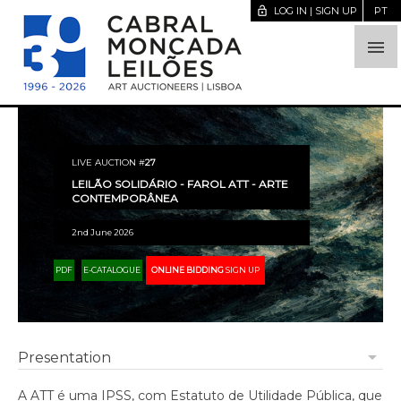
lock_open
LOG IN | SIGN UP
PT

LIVE AUCTION #
27
LEILÃO SOLIDÁRIO - FAROL ATT - ARTE
CONTEMPORÂNEA
2nd June 2026
PDF
E-CATALOGUE
ONLINE BIDDING
SIGN UP
arrow_drop_down
Presentation
A ATT é uma IPSS, com Estatuto de Utilidade Pública, que