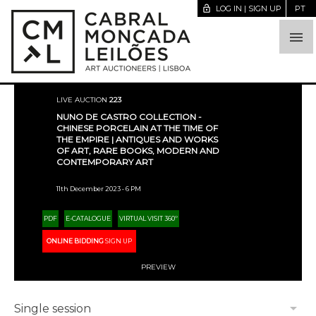
lock_open
LOG IN | SIGN UP
PT

LIVE AUCTION
223
NUNO DE CASTRO COLLECTION -
CHINESE PORCELAIN AT THE TIME OF
THE EMPIRE | ANTIQUES AND WORKS
OF ART, RARE BOOKS, MODERN AND
CONTEMPORARY ART
11th December 2023 • 6 PM
PDF
E-CATALOGUE
VIRTUAL VISIT 360º
ONLINE BIDDING
SIGN UP
PREVIEW
arrow_drop_down
Single session