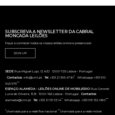
SUBSCREVA A NEWSLETTER DA CABRAL
MONCADA LEILÕES
Fique a conhecer todos os nossos leilões online e presenciais!
SIGN-UP
SEDE
Rua Miguel Lupi, 12 A/D . 1200-725 Lisboa - Portugal
*
.
Contactos
: info@cml.pt .
Tel.
+351 21 395 47 81
. Whatsapp +351 910
**
343 979
ESPAÇO ALAMEDA - LEILÕES ONLINE DE MOBILIÁRIO
Rua Coronel
Luna de Oliveira, 15 B . 1900-166 Lisboa - Portugal .
Contactos
:
*
**
alameda@cml.pt .
Tel.
+351 21 131 93 14
. Whatsapp. +351 919 132 080
*
**
chamada para a rede fixa nacional
chamada para a rede móvel