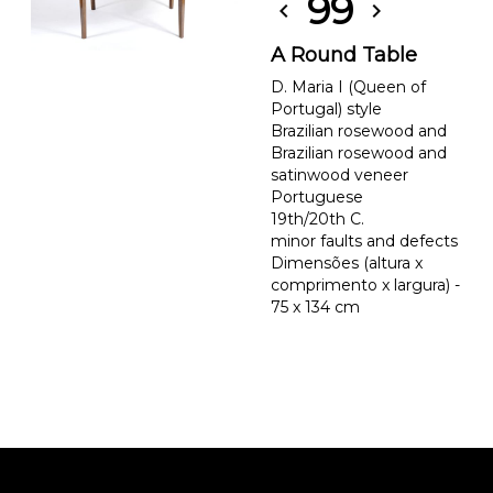
99
chevron_left
chevron_right
A Round Table
D. Maria I (Queen of
Portugal) style
Brazilian rosewood and
Brazilian rosewood and
satinwood veneer
Portuguese
19th/20th C.
minor faults and defects
Dimensões (altura x
comprimento x largura) -
75 x 134 cm