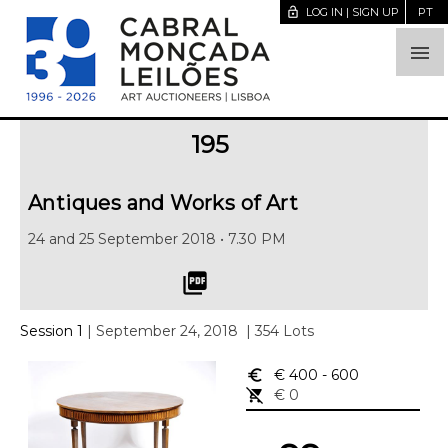
lock_open
LOG IN | SIGN UP
PT

195
Antiques and Works of Art
24 and 25 September 2018 • 7.30 PM
picture_as_pdf
Session 1
| September 24, 2018
| 354 Lots
euro_symbol
€ 400
- 600
remove_shopping_cart
€ 0