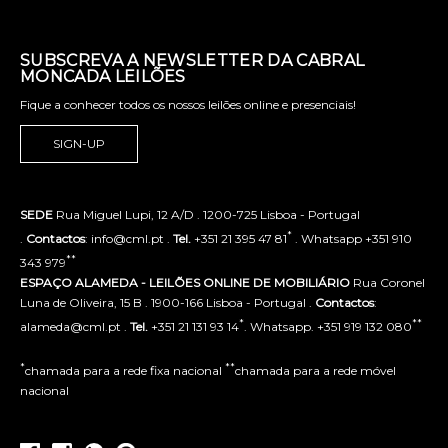
SUBSCREVA A NEWSLETTER DA CABRAL
MONCADA LEILÕES
Fique a conhecer todos os nossos leilões online e presenciais!
SIGN-UP
SEDE
Rua Miguel Lupi, 12 A/D . 1200-725 Lisboa - Portugal
*
.
Contactos
: info@cml.pt .
Tel.
+351 21 395 47 81
. Whatsapp +351 910
**
343 979
ESPAÇO ALAMEDA - LEILÕES ONLINE DE MOBILIÁRIO
Rua Coronel
Luna de Oliveira, 15 B . 1900-166 Lisboa - Portugal .
Contactos
:
*
**
alameda@cml.pt .
Tel.
+351 21 131 93 14
. Whatsapp. +351 919 132 080
*
**
chamada para a rede fixa nacional
chamada para a rede móvel
nacional