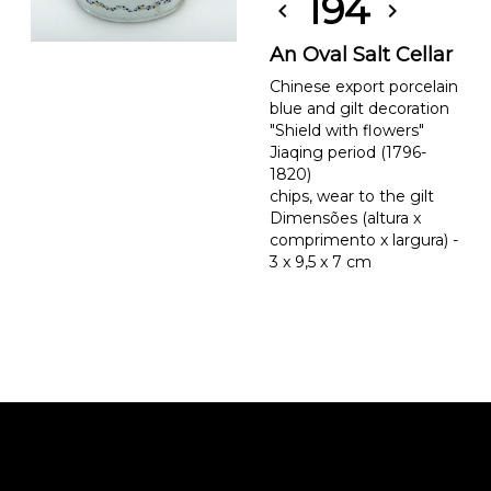
194
chevron_left
chevron_right
An Oval Salt Cellar
Chinese export porcelain
blue and gilt decoration
"Shield with flowers"
Jiaqing period (1796-
1820)
chips, wear to the gilt
Dimensões (altura x
comprimento x largura) -
3 x 9,5 x 7 cm