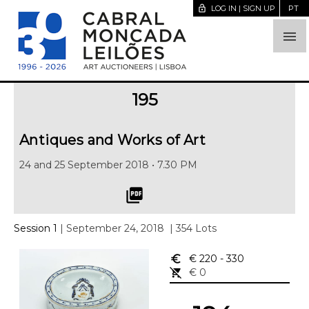
lock_open
LOG IN | SIGN UP
PT

195
Antiques and Works of Art
24 and 25 September 2018 • 7.30 PM
picture_as_pdf
Session 1
| September 24, 2018
| 354 Lots
euro_symbol
€ 220
- 330
remove_shopping_cart
€ 0