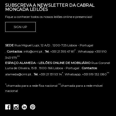
SUBSCREVA A NEWSLETTER DA CABRAL
MONCADA LEILÕES
Fique a conhecer todos os nossos leilões online e presenciais!
SIGN-UP
SEDE
Rua Miguel Lupi, 12 A/D . 1200-725 Lisboa - Portugal
*
.
Contactos
: info@cml.pt .
Tel.
+351 21 395 47 81
. Whatsapp +351 910
**
343 979
ESPAÇO ALAMEDA - LEILÕES ONLINE DE MOBILIÁRIO
Rua Coronel
Luna de Oliveira, 15 B . 1900-166 Lisboa - Portugal .
Contactos
:
*
**
alameda@cml.pt .
Tel.
+351 21 131 93 14
. Whatsapp. +351 919 132 080
*
**
chamada para a rede fixa nacional
chamada para a rede móvel
nacional