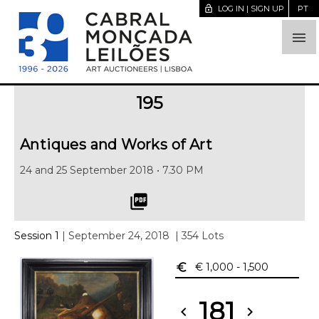
lock_open
LOG IN | SIGN UP
PT

195
Antiques and Works of Art
24 and 25 September 2018 • 7.30 PM
picture_as_pdf
Session 1
| September 24, 2018
| 354 Lots
euro_symbol
€ 1,000
- 1,500
181
chevron_left
chevron_right