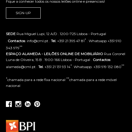
Fique a conhecer todos os nossos leilões online e presenciais!
SIGN-UP
SEDE
Rua Miguel Lupi, 12 A/D . 1200-725 Lisboa - Portugal
*
.
Contactos
: info@cml.pt .
Tel.
+351 21 395 47 81
. Whatsapp +351 910
**
343 979
ESPAÇO ALAMEDA - LEILÕES ONLINE DE MOBILIÁRIO
Rua Coronel
Luna de Oliveira, 15 B . 1900-166 Lisboa - Portugal .
Contactos
:
*
**
alameda@cml.pt .
Tel.
+351 21 131 93 14
. Whatsapp. +351 919 132 080
*
**
chamada para a rede fixa nacional
chamada para a rede móvel
nacional