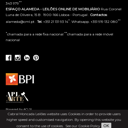
**
343 979
ESPAÇO ALAMEDA - LEILÕES ONLINE DE MOBILIÁRIO
Rua Coronel
Luna de Oliveira, 15 B . 1900-166 Lisboa - Portugal .
Contactos
:
*
**
alameda@cml.pt .
Tel.
+351 21 131 93 14
. Whatsapp. +351 919 132 080
*
**
chamada para a rede fixa nacional
chamada para a rede móvel
nacional
Powered by ACLSI
Cabral Moncada Leilões website uses Cookies in order to provide users
higher speed and customised navigation. By opening this website you
OK
consent to the use of cookies.
See our Cookie Policy