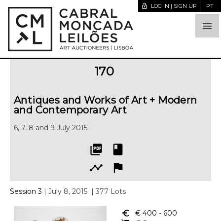
lock_open
LOG IN | SIGN UP
PT

170
Antiques and Works of Art + Modern
and Contemporary Art
6, 7, 8 and 9 July 2015
picture_as_pdf
book
timeline
flag
Session 3
| July 8, 2015
| 377 Lots
euro_symbol
€ 400
- 600