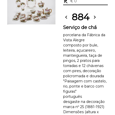
remove_shopping_cart
€ 0
884
chevron_left
chevron_right
Serviço de chá
porcelana da Fábrica da
Vista Alegre
composto por bule,
leiteira, açucareiro,
manteigueira, taça de
pingos, 2 pratos para
torradas e 12 chávenas
com pires, decoração
policromada e dourada
"Paisagem com castelo,
rio, ponte e barco com
figuras"
português
desgaste na decoração
marca nº 25 (1881-1921)
Dimensões (altura x