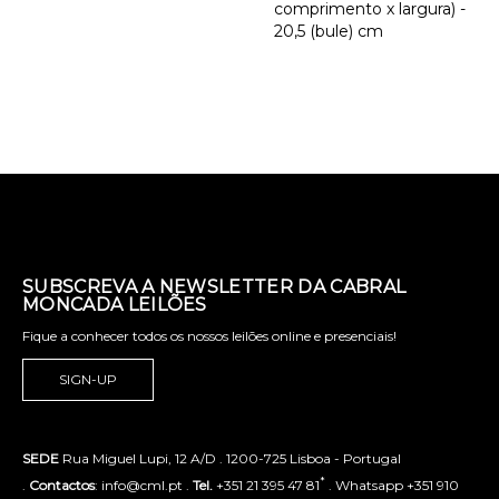
comprimento x largura) -
20,5 (bule) cm
SUBSCREVA A NEWSLETTER DA CABRAL
MONCADA LEILÕES
Fique a conhecer todos os nossos leilões online e presenciais!
SIGN-UP
SEDE
Rua Miguel Lupi, 12 A/D . 1200-725 Lisboa - Portugal
*
.
Contactos
: info@cml.pt .
Tel.
+351 21 395 47 81
. Whatsapp +351 910