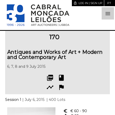
lock_open
LOG IN | SIGN UP
PT

170
Antiques and Works of Art + Modern
and Contemporary Art
6, 7, 8 and 9 July 2015
picture_as_pdf
book
timeline
flag
Session 1
| July 6, 2015
| 400 Lots
euro_symbol
€ 60
- 90