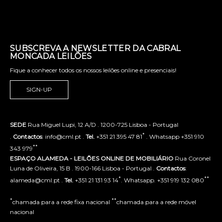
SUBSCREVA A NEWSLETTER DA CABRAL
MONCADA LEILÕES
Fique a conhecer todos os nossos leilões online e presenciais!
SIGN-UP
SEDE
Rua Miguel Lupi, 12 A/D . 1200-725 Lisboa - Portugal
*
.
Contactos
: info@cml.pt .
Tel.
+351 21 395 47 81
. Whatsapp +351 910
**
343 979
ESPAÇO ALAMEDA - LEILÕES ONLINE DE MOBILIÁRIO
Rua Coronel
Luna de Oliveira, 15 B . 1900-166 Lisboa - Portugal .
Contactos
:
*
**
alameda@cml.pt .
Tel.
+351 21 131 93 14
. Whatsapp. +351 919 132 080
*
**
chamada para a rede fixa nacional
chamada para a rede móvel
nacional