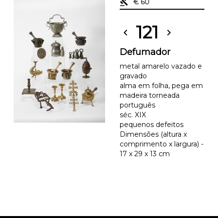
gavel
€ 60
121
chevron_left
chevron_right
Defumador
metal amarelo vazado e
gravado
alma em folha, pega em
madeira torneada
português
séc. XIX
pequenos defeitos
Dimensões (altura x
comprimento x largura) -
17 x 29 x 13 cm