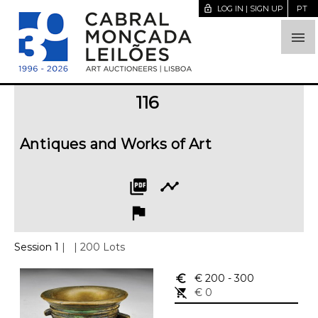
lock_open
LOG IN | SIGN UP
PT

116
Antiques and Works of Art
picture_as_pdf
timeline
flag
Session 1
|
| 200 Lots
euro_symbol
€ 200
- 300
remove_shopping_cart
€ 0