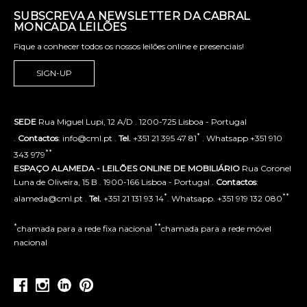
SUBSCREVA A NEWSLETTER DA CABRAL
MONCADA LEILÕES
Fique a conhecer todos os nossos leilões online e presenciais!
SIGN-UP
SEDE
Rua Miguel Lupi, 12 A/D . 1200-725 Lisboa - Portugal
*
.
Contactos
: info@cml.pt .
Tel.
+351 21 395 47 81
. Whatsapp +351 910
**
343 979
ESPAÇO ALAMEDA - LEILÕES ONLINE DE MOBILIÁRIO
Rua Coronel
Luna de Oliveira, 15 B . 1900-166 Lisboa - Portugal .
Contactos
:
*
**
alameda@cml.pt .
Tel.
+351 21 131 93 14
. Whatsapp. +351 919 132 080
*
**
chamada para a rede fixa nacional
chamada para a rede móvel
nacional