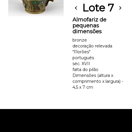
Lote 7
chevron_left
chevron_right
Almofariz de
pequenas
dimensões
bronze
decoração relevada
"Florões"
português
séc. XVII
falta do pilão
Dimensões (altura x
comprimento x largura) -
4,5 x 7 cm