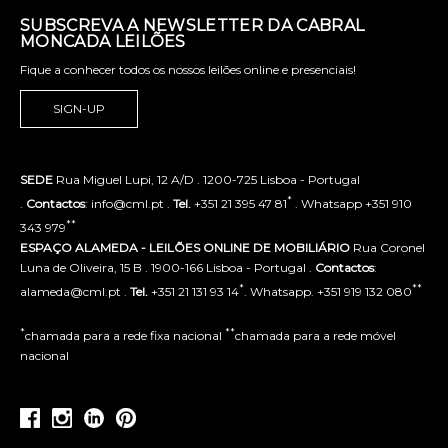
SUBSCREVA A NEWSLETTER DA CABRAL
MONCADA LEILÕES
Fique a conhecer todos os nossos leilões online e presenciais!
SIGN-UP
SEDE
Rua Miguel Lupi, 12 A/D . 1200-725 Lisboa - Portugal
*
.
Contactos
: info@cml.pt .
Tel.
+351 21 395 47 81
. Whatsapp +351 910
**
343 979
ESPAÇO ALAMEDA - LEILÕES ONLINE DE MOBILIÁRIO
Rua Coronel
Luna de Oliveira, 15 B . 1900-166 Lisboa - Portugal .
Contactos
:
*
**
alameda@cml.pt .
Tel.
+351 21 131 93 14
. Whatsapp. +351 919 132 080
*
**
chamada para a rede fixa nacional
chamada para a rede móvel
nacional