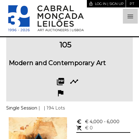
lock_open
LOG IN | SIGN UP
PT

105
Modern and Contemporary Art
picture_as_pdf
timeline
flag
Single Session
|
| 194 Lots
euro_symbol
€ 4,000
- 6,000
remove_shopping_cart
€ 0