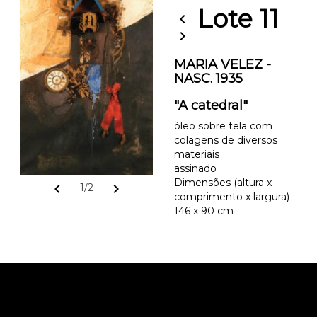
Lote 11
chevron_left
chevron_right
MARIA VELEZ -
NASC. 1935
"A catedral"
óleo sobre tela com
colagens de diversos
materiais
assinado
Dimensões (altura x
chevron_left
chevron_right
1/2
comprimento x largura) -
146 x 90 cm