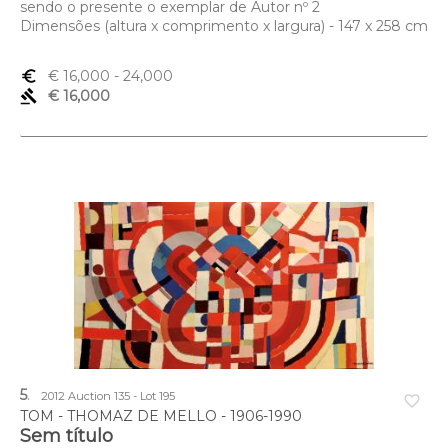
sendo o presente o exemplar de Autor nº 2
Dimensões (altura x comprimento x largura) - 147 x 258 cm
euro_symbol
€ 16,000
- 24,000
gavel
€ 16,000
5
.
2012 Auction 135 - Lot 195
favorite_border
TOM - THOMAZ DE MELLO - 1906-1990
Sem título