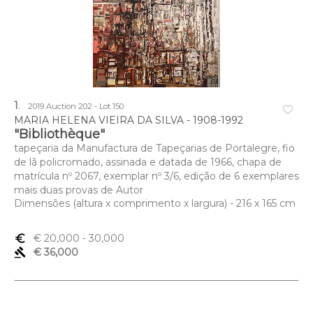
1
.
2019 Auction 202 - Lot 150
favorite_border
MARIA HELENA VIEIRA DA SILVA - 1908-1992
"Bibliothèque"
tapeçaria da Manufactura de Tapeçarias de Portalegre, fio
de lã policromado, assinada e datada de 1966, chapa de
matrícula nº 2067, exemplar nº 3/6, edição de 6 exemplares
mais duas provas de Autor
Dimensões (altura x comprimento x largura) - 216 x 165 cm
euro_symbol
€ 20,000
- 30,000
gavel
€ 36,000