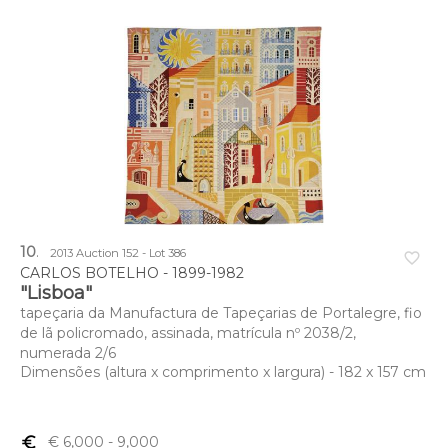
10
.
2013 Auction 152 - Lot 386
favorite_border
CARLOS BOTELHO - 1899-1982
"Lisboa"
tapeçaria da Manufactura de Tapeçarias de Portalegre, fio
de lã policromado, assinada, matrícula nº 2038/2,
numerada 2/6
Dimensões (altura x comprimento x largura) - 182 x 157 cm
euro_symbol
€ 6,000
- 9,000