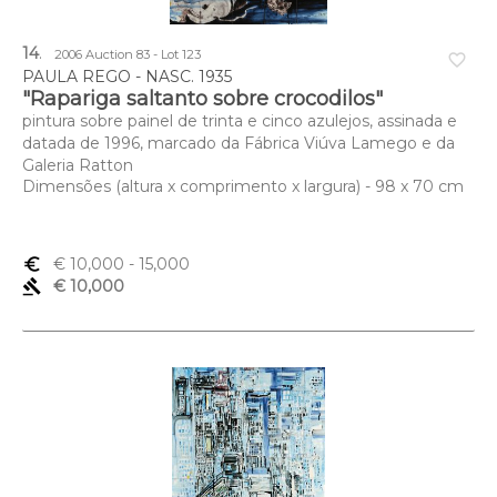
14
.
2006 Auction 83 - Lot 123
favorite_border
PAULA REGO - NASC. 1935
"Rapariga saltanto sobre crocodilos"
pintura sobre painel de trinta e cinco azulejos, assinada e
datada de 1996, marcado da Fábrica Viúva Lamego e da
Galeria Ratton
Dimensões (altura x comprimento x largura) - 98 x 70 cm
euro_symbol
€ 10,000
- 15,000
gavel
€ 10,000