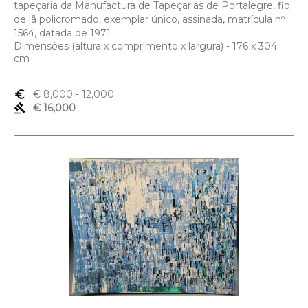
tapeçaria da Manufactura de Tapeçarias de Portalegre, fio
de lã policromado, exemplar único, assinada, matrícula nº
1564, datada de 1971
Dimensões (altura x comprimento x largura) - 176 x 304
cm
euro_symbol
€ 8,000
- 12,000
gavel
€ 16,000