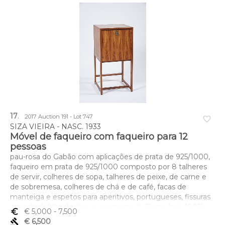
17
.
2017 Auction 191 - Lot 747
favorite_border
SIZA VIEIRA - NASC. 1933
Móvel de faqueiro com faqueiro para 12
pessoas
pau-rosa do Gabão com aplicações de prata de 925/1000,
faqueiro em prata de 925/1000 composto por 8 talheres
de servir, colheres de sopa, talheres de peixe, de carne e
de sobremesa, colheres de chá e de café, facas de
manteiga e espetos para aperitivos, portugueses, fissuras
no móvel, falta da chave, contraste do Porto (pós-1985),
euro_symbol
€ 5,000
- 7,500
marca de ourives de Fernando Reis Ldª (reg.1993),
gavel
€ 6,500