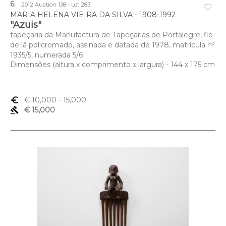
6
.
2012 Auction 138 - Lot 283
favorite_border
MARIA HELENA VIEIRA DA SILVA - 1908-1992
"Azuis"
tapeçaria da Manufactura de Tapeçarias de Portalegre, fio
de lã policromado, assinada e datada de 1978, matrícula nº
1935/5, numerada 5/6
Dimensões (altura x comprimento x largura) - 144 x 175 cm
euro_symbol
€ 10,000
- 15,000
gavel
€ 15,000