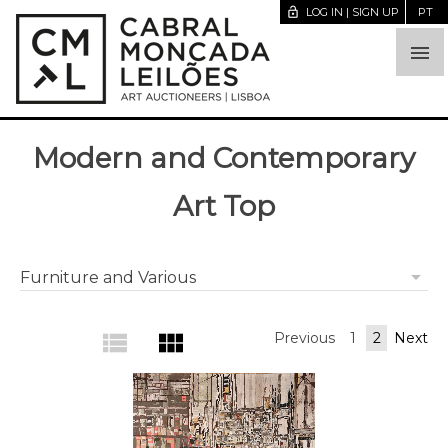
lock_open
LOG IN | SIGN UP
PT

Modern and Contemporary
Art Top
arrow_drop_down
Furniture and Various
view_list
view_module
Previous
1
2
Next