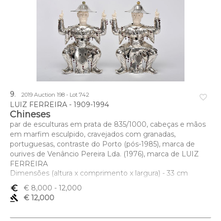
9
.
2019 Auction 198 - Lot 742
favorite_border
LUIZ FERREIRA - 1909-1994
Chineses
par de esculturas em prata de 835/1000, cabeças e mãos
em marfim esculpido, cravejados com granadas,
portuguesas, contraste do Porto (pós-1985), marca de
ourives de Venâncio Pereira Lda. (1976), marca de LUIZ
FERREIRA
Dimensões (altura x comprimento x largura) - 33 cm
euro_symbol
€ 8,000
- 12,000
gavel
€ 12,000