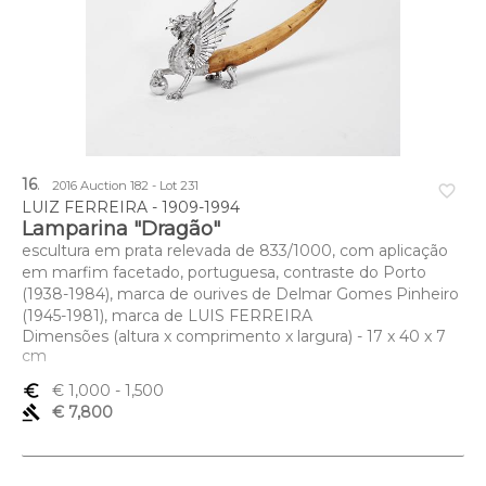
16
.
2016 Auction 182 - Lot 231
favorite_border
LUIZ FERREIRA - 1909-1994
Lamparina "Dragão"
escultura em prata relevada de 833/1000, com aplicação
em marfim facetado, portuguesa, contraste do Porto
(1938-1984), marca de ourives de Delmar Gomes Pinheiro
(1945-1981), marca de LUIS FERREIRA
Dimensões (altura x comprimento x largura) - 17 x 40 x 7
cm
euro_symbol
€ 1,000
- 1,500
gavel
€ 7,800