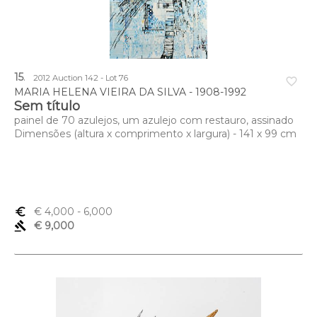
15
.
2012 Auction 142 - Lot 76
favorite_border
MARIA HELENA VIEIRA DA SILVA - 1908-1992
Sem título
painel de 70 azulejos, um azulejo com restauro, assinado
Dimensões (altura x comprimento x largura) - 141 x 99 cm
euro_symbol
€ 4,000
- 6,000
gavel
€ 9,000