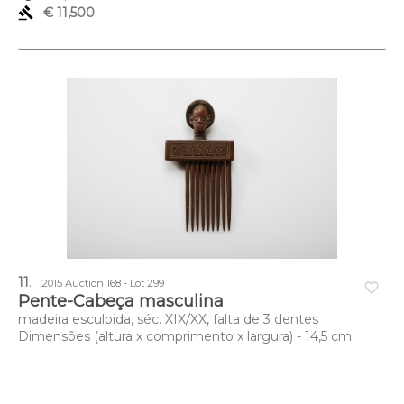
gavel
€ 11,500
11
.
2015 Auction 168 - Lot 299
favorite_border
Pente-Cabeça masculina
madeira esculpida, séc. XIX/XX, falta de 3 dentes
Dimensões (altura x comprimento x largura) - 14,5 cm