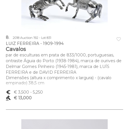
8
.
2018 Auction 192 - Lot 831
favorite_border
LUIZ FERREIRA - 1909-1994
Cavalos
par de esculturas em prata de 833/1000, portuguesas,
ontraste Águia do Porto (1938-1984), marca de ourives de
Delmar Gomes Pinheiro (1945-1981), marca de LUÍS
FERREIRA e de DAVID FERREIRA
Dimensões (altura x comprimento x largura) - (cavalo
empinado) 38,5 cm
euro_symbol
€ 3,500
- 5,250
gavel
€ 13,000