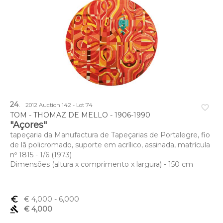
24
.
2012 Auction 142 - Lot 74
favorite_border
TOM - THOMAZ DE MELLO - 1906-1990
"Açores"
tapeçaria da Manufactura de Tapeçarias de Portalegre, fio
de lã policromado, suporte em acrílico, assinada, matrícula
nº 1815 - 1/6 (1973)
Dimensões (altura x comprimento x largura) - 150 cm
euro_symbol
€ 4,000
- 6,000
gavel
€ 4,000