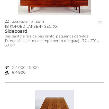
22
.
2008 Auction 101 - Lot 118
favorite_border
IB KOFOED LARSEN - SÉC. XX
Sideboard
pau santo e raiz de pau santo, pequenos defeitos
Dimensões (altura x comprimento x largura) - 77 x 230 x
50 cm
euro_symbol
€ 4,000
- 6,000
gavel
€ 4,800