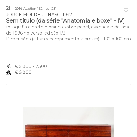
21
.
2014 Auction 162 - Lot 231
favorite_border
JORGE MOLDER - NASC. 1947
Sem título (da série "Anatomia e boxe" - IV)
fotografia a preto e branco sobre papel, assinada e datada
de 1996 no verso, edição 1/3
Dimensões (altura x comprimento x largura) - 102 x 102 cm
euro_symbol
€ 5,000
- 7,500
gavel
€ 5,000