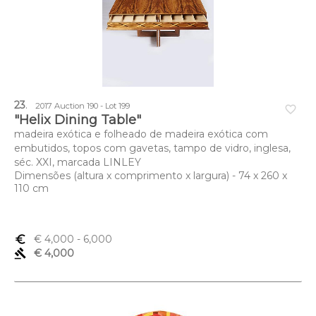
23
.
2017 Auction 190 - Lot 199
favorite_border
"Helix Dining Table"
madeira exótica e folheado de madeira exótica com
embutidos, topos com gavetas, tampo de vidro, inglesa,
séc. XXI, marcada LINLEY
Dimensões (altura x comprimento x largura) - 74 x 260 x
110 cm
euro_symbol
€ 4,000
- 6,000
gavel
€ 4,000