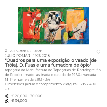
2
.
2011 Auction 124 - Lot 214
favorite_border
JÚLIO POMAR - 1926-2018
"Quadros para uma exposição: o veado (de
Tróia), D. Fuas e uma fumadora de ópio"
tapeçaria da Manufactura de Tapeçarias de Portalegre, fio
de lã policromado, assinada e datada de 1986, marcada
MTP e numerada 2193 - 3/6
Dimensões (altura x comprimento x largura) - 215 x 400
cm
euro_symbol
€ 20,000
- 30,000
gavel
€ 34,000