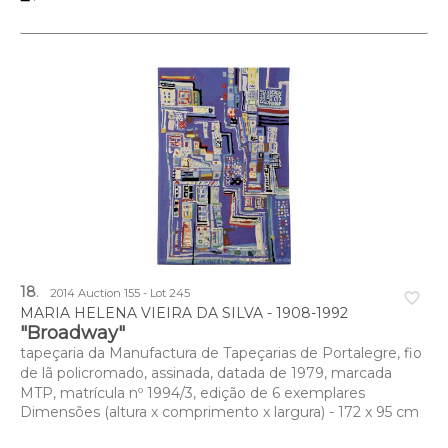
assinado
Dimensões (altura x comprimento x largura) - (concha de
sopa) 30 cm
18
.
2014 Auction 155 - Lot 245
favorite_border
MARIA HELENA VIEIRA DA SILVA - 1908-1992
"Broadway"
tapeçaria da Manufactura de Tapeçarias de Portalegre, fio
de lã policromado, assinada, datada de 1979, marcada
MTP, matrícula nº 1994/3, edição de 6 exemplares
Dimensões (altura x comprimento x largura) - 172 x 95 cm