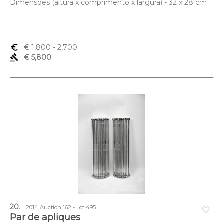
Dimensões (altura x comprimento x largura) - 32 x 28 cm
euro_symbol
€ 1,800
- 2,700
gavel
€ 5,800
20
.
2014 Auction 162 - Lot 495
favorite_border
Par de apliques