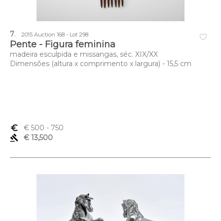
7
.
2015 Auction 168 - Lot 298
favorite_border
Pente - Figura feminina
madeira esculpida e missangas, séc. XIX/XX
Dimensões (altura x comprimento x largura) - 15,5 cm
euro_symbol
€ 500
- 750
gavel
€ 13,500