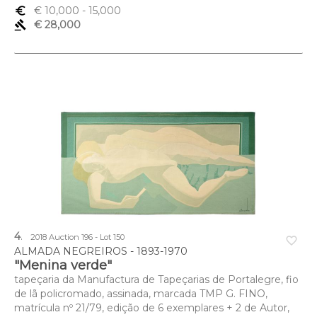
euro_symbol
€ 10,000
- 15,000
gavel
€ 28,000
4
.
2018 Auction 196 - Lot 150
favorite_border
ALMADA NEGREIROS - 1893-1970
"Menina verde"
tapeçaria da Manufactura de Tapeçarias de Portalegre, fio
de lã policromado, assinada, marcada TMP G. FINO,
matrícula nº 21/79, edição de 6 exemplares + 2 de Autor,