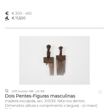
euro_symbol
€ 300
- 450
gavel
€ 11,500
12
.
2015 Auction 168 - Lot 300
favorite_border
Dois Pentes-Figuras masculinas
madeira esculpida, séc. XIX/XX, falta nos dentes
Dimensões (altura x comprimento x largura) - (o maior)