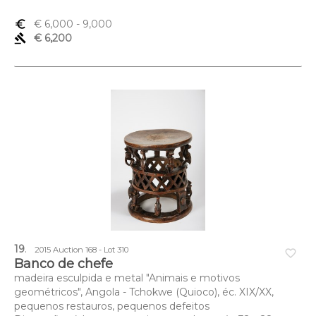
euro_symbol
€ 6,000
- 9,000
gavel
€ 6,200
19
.
2015 Auction 168 - Lot 310
favorite_border
Banco de chefe
madeira esculpida e metal "Animais e motivos
geométricos", Angola - Tchokwe (Quioco), éc. XIX/XX,
pequenos restauros, pequenos defeitos