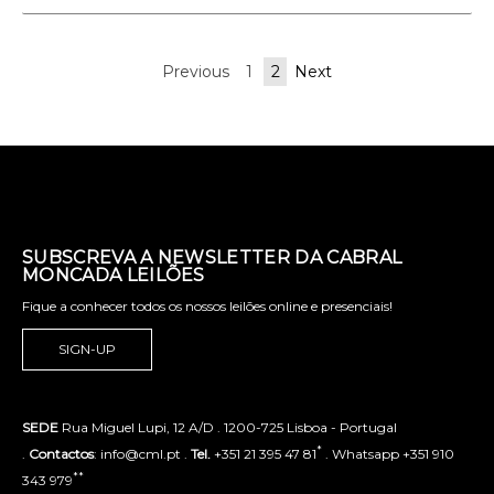
Previous
1
2
Next
SUBSCREVA A NEWSLETTER DA CABRAL
MONCADA LEILÕES
Fique a conhecer todos os nossos leilões online e presenciais!
SIGN-UP
SEDE
Rua Miguel Lupi, 12 A/D . 1200-725 Lisboa - Portugal
*
.
Contactos
: info@cml.pt .
Tel.
+351 21 395 47 81
. Whatsapp +351 910
**
343 979