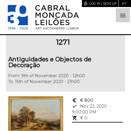
lock_open
LOG IN | SIGN UP
PT

1271
Antiguidades e Objectos de
Decoração
From: 9th of November 2020 - 12h00
To: 15th of November 2020 - 21h00
euro_symbol
€ 800
done
Nov 22, 2020
9:00:00 PM
remove_shopping_cart
€ 0