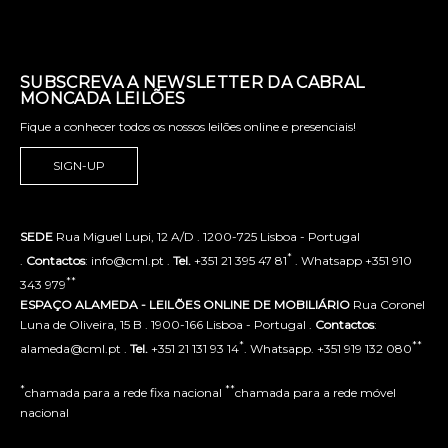
SUBSCREVA A NEWSLETTER DA CABRAL
MONCADA LEILÕES
Fique a conhecer todos os nossos leilões online e presenciais!
SIGN-UP
SEDE
Rua Miguel Lupi, 12 A/D . 1200-725 Lisboa - Portugal
*
.
Contactos
: info@cml.pt .
Tel.
+351 21 395 47 81
. Whatsapp +351 910
**
343 979
ESPAÇO ALAMEDA - LEILÕES ONLINE DE MOBILIÁRIO
Rua Coronel
Luna de Oliveira, 15 B . 1900-166 Lisboa - Portugal .
Contactos
:
*
**
alameda@cml.pt .
Tel.
+351 21 131 93 14
. Whatsapp. +351 919 132 080
*
**
chamada para a rede fixa nacional
chamada para a rede móvel
nacional