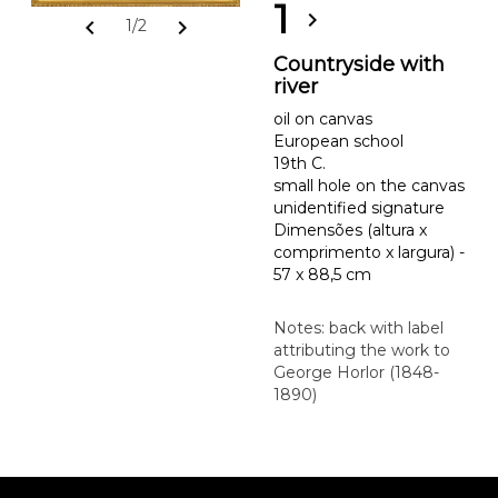
1
chevron_right
chevron_left
chevron_right
1/2
Countryside with
river
oil on canvas
European school
19th C.
small hole on the canvas
unidentified signature
Dimensões (altura x
comprimento x largura) -
57 x 88,5 cm
Notes: back with label
attributing the work to
George Horlor (1848-
1890)