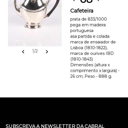
Cafeteira
prata de 833/1000
pega em madeira
portuguesa
asa partida e colada
marca de ensaiador de
Lisboa (1810-1822),
chevron_left
chevron_right
1/2
marca de ourives IBD
(1810-1843)
Dimensões (altura x
comprimento x largura) -
26 cm; Peso - 888 g.
SUBSCREVA A NEWSLETTER DA CABRAL