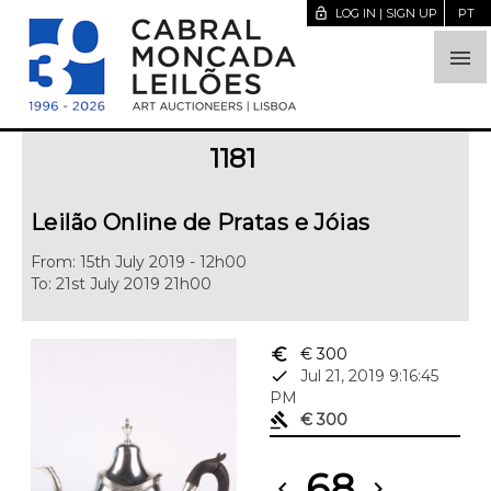
lock_open
LOG IN | SIGN UP
PT

1181
Leilão Online de Pratas e Jóias
From: 15th July 2019 - 12h00
To: 21st July 2019 21h00
euro_symbol
€ 300
done
Jul 21, 2019 9:16:45
PM
gavel
€ 300
68
chevron_left
chevron_right