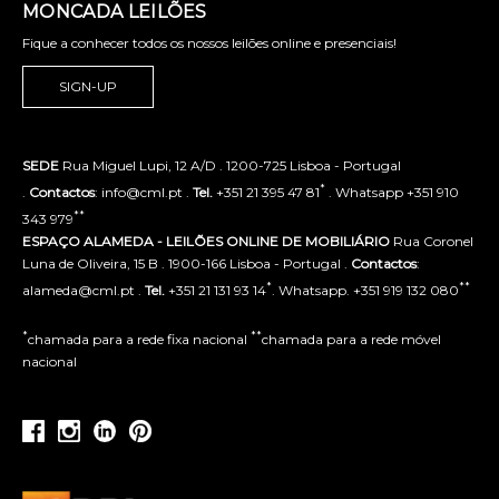
MONCADA LEILÕES
Fique a conhecer todos os nossos leilões online e presenciais!
SIGN-UP
SEDE
Rua Miguel Lupi, 12 A/D . 1200-725 Lisboa - Portugal
*
.
Contactos
: info@cml.pt .
Tel.
+351 21 395 47 81
. Whatsapp +351 910
**
343 979
ESPAÇO ALAMEDA - LEILÕES ONLINE DE MOBILIÁRIO
Rua Coronel
Luna de Oliveira, 15 B . 1900-166 Lisboa - Portugal .
Contactos
:
*
**
alameda@cml.pt .
Tel.
+351 21 131 93 14
. Whatsapp. +351 919 132 080
*
**
chamada para a rede fixa nacional
chamada para a rede móvel
nacional