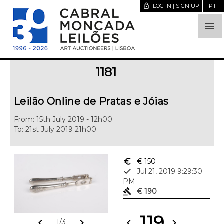
lock_open
LOG IN | SIGN UP
PT

1181
Leilão Online de Pratas e Jóias
From: 15th July 2019 - 12h00
To: 21st July 2019 21h00
euro_symbol
€ 150
done
Jul 21, 2019 9:29:30
PM
gavel
€ 190
119
chevron_left
chevron_right
chevron_left
chevron_right
1/3