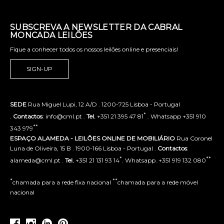
SUBSCREVA A NEWSLETTER DA CABRAL
MONCADA LEILÕES
Fique a conhecer todos os nossos leilões online e presenciais!
SIGN-UP
SEDE
Rua Miguel Lupi, 12 A/D . 1200-725 Lisboa - Portugal
*
.
Contactos
: info@cml.pt .
Tel.
+351 21 395 47 81
. Whatsapp +351 910
**
343 979
ESPAÇO ALAMEDA - LEILÕES ONLINE DE MOBILIÁRIO
Rua Coronel
Luna de Oliveira, 15 B . 1900-166 Lisboa - Portugal .
Contactos
:
*
**
alameda@cml.pt .
Tel.
+351 21 131 93 14
. Whatsapp. +351 919 132 080
*
**
chamada para a rede fixa nacional
chamada para a rede móvel
nacional