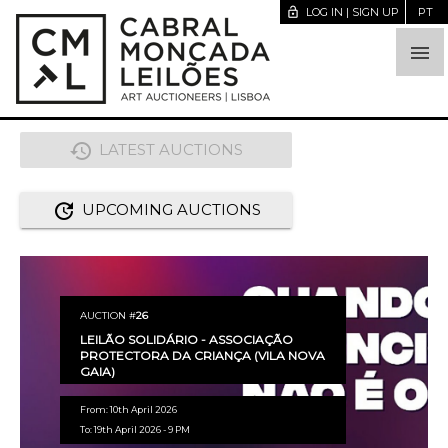
lock_open
LOG IN | SIGN UP
PT

history
LATEST AUCTIONS
update
UPCOMING AUCTIONS
AUCTION #
26
LEILÃO SOLIDÁRIO - ASSOCIAÇÃO
PROTECTORA DA CRIANÇA (VILA NOVA
GAIA)
From: 10th April 2026
To: 19th April 2026 - 9 PM