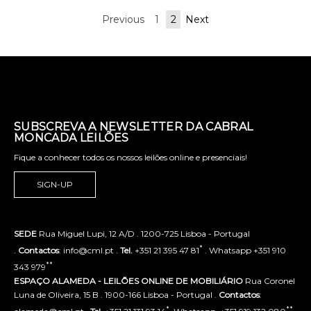
Previous
1
2
Next
SUBSCREVA A NEWSLETTER DA CABRAL
MONCADA LEILÕES
Fique a conhecer todos os nossos leilões online e presenciais!
SIGN-UP
SEDE
Rua Miguel Lupi, 12 A/D . 1200-725 Lisboa - Portugal
*
.
Contactos
: info@cml.pt .
Tel.
+351 21 395 47 81
. Whatsapp +351 910
**
343 979
ESPAÇO ALAMEDA - LEILÕES ONLINE DE MOBILIÁRIO
Rua Coronel
Luna de Oliveira, 15 B . 1900-166 Lisboa - Portugal .
Contactos
:
*
**