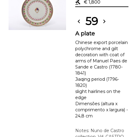
gavel
€ 1,800
59
chevron_left
chevron_right
A plate
Chinese export porcelain
polychrome and gilt
decoration with coat of
arms of Manuel Paes de
Sande e Castro (1780-
1841)
Jiaqing period (1796-
1820)
slight hairlines on the
edge
Dimensões (altura x
comprimento x largura) -
24,8 cm
Notes: Nuno de Castro
collection. Vd. CASTRO,