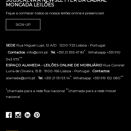
SUBSCREVA A NEWSLETTER DA CABRAL
MONCADA LEILÕES
Fique a conhecer todos os nossos leilões online e presenciais!
SIGN-UP
SEDE
Rua Miguel Lupi, 12 A/D . 1200-725 Lisboa - Portugal
*
.
Contactos
: info@cml.pt .
Tel.
+351 21 395 47 81
. Whatsapp +351 910
**
343 979
ESPAÇO ALAMEDA - LEILÕES ONLINE DE MOBILIÁRIO
Rua Coronel
Luna de Oliveira, 15 B . 1900-166 Lisboa - Portugal .
Contactos
:
*
**
alameda@cml.pt .
Tel.
+351 21 131 93 14
. Whatsapp. +351 919 132 080
*
**
chamada para a rede fixa nacional
chamada para a rede móvel
nacional