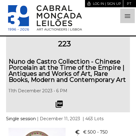
lock_open
LOG IN | SIGN UP
PT

223
Nuno de Castro Collection - Chinese
Porcelain at the Time of the Empire |
Antiques and Works of Art, Rare
Books, Modern and Contemporary Art
11th December 2023 • 6 PM
picture_as_pdf
Single session
| December 11, 2023
| 463 Lots
euro_symbol
€ 500
- 750