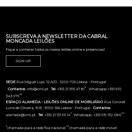
SUBSCREVA A NEWSLETTER DA CABRAL
MONCADA LEILÕES
Fique a conhecer todos os nossos leilões online e presenciais!
SIGN-UP
SEDE
Rua Miguel Lupi, 12 A/D . 1200-725 Lisboa - Portugal
*
.
Contactos
: info@cml.pt .
Tel.
+351 21 395 47 81
. Whatsapp +351 910
**
343 979
ESPAÇO ALAMEDA - LEILÕES ONLINE DE MOBILIÁRIO
Rua Coronel
Luna de Oliveira, 15 B . 1900-166 Lisboa - Portugal .
Contactos
:
*
**
alameda@cml.pt .
Tel.
+351 21 131 93 14
. Whatsapp. +351 919 132 080
*
**
chamada para a rede fixa nacional
chamada para a rede móvel