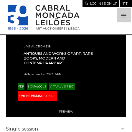
lock_open
LOG IN | SIGN UP
PT

LIVE AUCTION
218
ANTIQUES AND WORKS OF ART, RARE
BOOKS, MODERN AND
CONTEMPORARY ART
26th September 2022 • 6 PM
PDF
E-CATALOGUE
VIRTUAL VISIT 360º
ONLINE BIDDING
SIGN UP
PREVIEW
arrow_drop_down
Single session