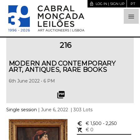
lock_open
LOG IN | SIGN UP
PT

216
MODERN AND CONTEMPORARY
ART, ANTIQUES, RARE BOOKS
6th June 2022 • 6 PM
picture_as_pdf
Single session
| June 6, 2022
| 303 Lots
euro_symbol
€ 1,500
- 2,250
remove_shopping_cart
€ 0