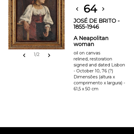
64
chevron_left
chevron_right
JOSÉ DE BRITO -
1855-1946
A Neapolitan
woman
oil on canvas
chevron_left
chevron_right
1/2
relined, restoration
signed and dated Lisbon
- October 10, 76 (?)
Dimensões (altura x
comprimento x largura) -
61,5 x 50 cm