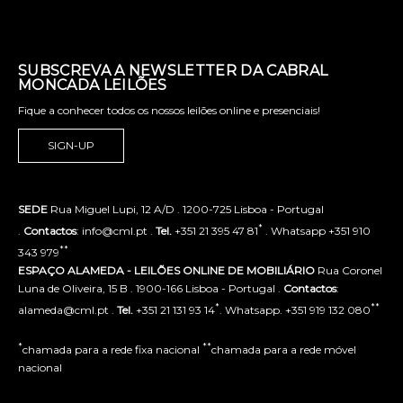
SUBSCREVA A NEWSLETTER DA CABRAL
MONCADA LEILÕES
Fique a conhecer todos os nossos leilões online e presenciais!
SIGN-UP
SEDE
Rua Miguel Lupi, 12 A/D . 1200-725 Lisboa - Portugal
*
.
Contactos
: info@cml.pt .
Tel.
+351 21 395 47 81
. Whatsapp +351 910
**
343 979
ESPAÇO ALAMEDA - LEILÕES ONLINE DE MOBILIÁRIO
Rua Coronel
Luna de Oliveira, 15 B . 1900-166 Lisboa - Portugal .
Contactos
:
*
**
alameda@cml.pt .
Tel.
+351 21 131 93 14
. Whatsapp. +351 919 132 080
*
**
chamada para a rede fixa nacional
chamada para a rede móvel
nacional