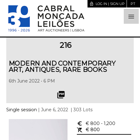
lock_open
LOG IN | SIGN UP
PT

216
MODERN AND CONTEMPORARY
ART, ANTIQUES, RARE BOOKS
6th June 2022 • 6 PM
picture_as_pdf
Single session
| June 6, 2022
| 303 Lots
euro_symbol
€ 800
- 1,200
remove_shopping_cart
€ 800