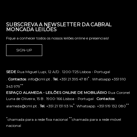
SUBSCREVA A NEWSLETTER DA CABRAL
MONCADA LEILÕES
Fique a conhecer todos os nossos leilões online e presenciais!
SIGN-UP
SEDE
Rua Miguel Lupi, 12 A/D . 1200-725 Lisboa - Portugal
*
.
Contactos
: info@cml.pt .
Tel.
+351 21 395 47 81
. Whatsapp +351 910
**
343 979
ESPAÇO ALAMEDA - LEILÕES ONLINE DE MOBILIÁRIO
Rua Coronel
Luna de Oliveira, 15 B . 1900-166 Lisboa - Portugal .
Contactos
:
*
**
alameda@cml.pt .
Tel.
+351 21 131 93 14
. Whatsapp. +351 919 132 080
*
**
chamada para a rede fixa nacional
chamada para a rede móvel
nacional