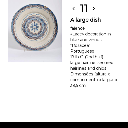
11
chevron_left
chevron_right
A large dish
faience
«Lace» decoration in
blue and vinous
"Rosacea"
Portuguese
17th C. (2nd half)
large hairline, secured
hairlines and chips
Dimensões (altura x
comprimento x largura) -
39,5 cm