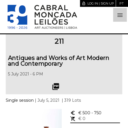
lock_open
LOG IN | SIGN UP
PT

211
Antiques and Works of Art Modern
and Contemporary
5 July 2021 • 6 PM
picture_as_pdf
Single session
| July 5, 2021
| 319 Lots
euro_symbol
€ 500
- 750
remove_shopping_cart
€ 0