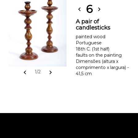
6
chevron_left
chevron_right
A pair of
candlesticks
painted wood
Portuguese
18th C. (1st half)
faults on the painting
Dimensões (altura x
comprimento x largura) -
chevron_left
chevron_right
1/2
41,5 cm