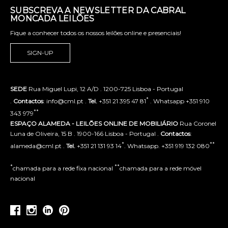
SUBSCREVA A NEWSLETTER DA CABRAL
MONCADA LEILÕES
Fique a conhecer todos os nossos leilões online e presenciais!
SIGN-UP
SEDE
Rua Miguel Lupi, 12 A/D . 1200-725 Lisboa - Portugal
*
.
Contactos
: info@cml.pt .
Tel.
+351 21 395 47 81
. Whatsapp +351 910
**
343 979
ESPAÇO ALAMEDA - LEILÕES ONLINE DE MOBILIÁRIO
Rua Coronel
Luna de Oliveira, 15 B . 1900-166 Lisboa - Portugal .
Contactos
:
*
**
alameda@cml.pt .
Tel.
+351 21 131 93 14
. Whatsapp. +351 919 132 080
*
**
chamada para a rede fixa nacional
chamada para a rede móvel
nacional