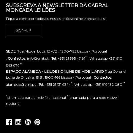
SUBSCREVA A NEWSLETTER DA CABRAL
MONCADA LEILÕES
Fique a conhecer todos os nossos leilões online e presenciais!
SIGN-UP
SEDE
Rua Miguel Lupi, 12 A/D . 1200-725 Lisboa - Portugal
*
.
Contactos
: info@cml.pt .
Tel.
+351 21 395 47 81
. Whatsapp +351 910
**
343 979
ESPAÇO ALAMEDA - LEILÕES ONLINE DE MOBILIÁRIO
Rua Coronel
Luna de Oliveira, 15 B . 1900-166 Lisboa - Portugal .
Contactos
:
*
**
alameda@cml.pt .
Tel.
+351 21 131 93 14
. Whatsapp. +351 919 132 080
*
**
chamada para a rede fixa nacional
chamada para a rede móvel
nacional