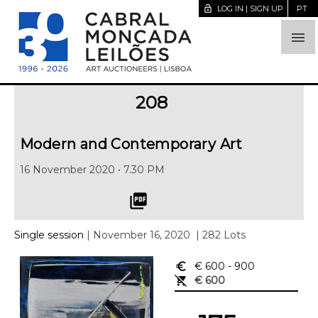
lock_open
LOG IN | SIGN UP
PT

208
Modern and Contemporary Art
16 November 2020 • 7.30 PM
picture_as_pdf
Single session
| November 16, 2020
| 282 Lots
euro_symbol
€ 600
- 900
remove_shopping_cart
€ 600