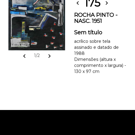
175
chevron_left
chevron_right
ROCHA PINTO -
NASC. 1951
Sem título
acrílico sobre tela
assinado e datado de
1988
chevron_left
chevron_right
1/2
Dimensões (altura x
comprimento x largura) -
130 x 97 cm