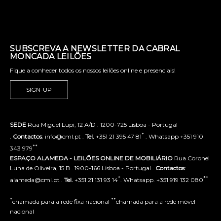
SUBSCREVA A NEWSLETTER DA CABRAL
MONCADA LEILÕES
Fique a conhecer todos os nossos leilões online e presenciais!
SIGN-UP
SEDE
Rua Miguel Lupi, 12 A/D . 1200-725 Lisboa - Portugal
*
.
Contactos
: info@cml.pt .
Tel.
+351 21 395 47 81
. Whatsapp +351 910
**
343 979
ESPAÇO ALAMEDA - LEILÕES ONLINE DE MOBILIÁRIO
Rua Coronel
Luna de Oliveira, 15 B . 1900-166 Lisboa - Portugal .
Contactos
:
*
**
alameda@cml.pt .
Tel.
+351 21 131 93 14
. Whatsapp. +351 919 132 080
*
**
chamada para a rede fixa nacional
chamada para a rede móvel
nacional