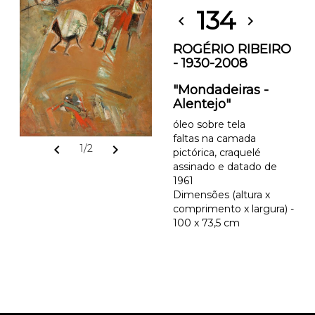
134
chevron_left
chevron_right
ROGÉRIO RIBEIRO
- 1930-2008
"Mondadeiras -
Alentejo"
óleo sobre tela
faltas na camada
chevron_left
chevron_right
1/2
pictórica, craquelé
assinado e datado de
1961
Dimensões (altura x
comprimento x largura) -
100 x 73,5 cm