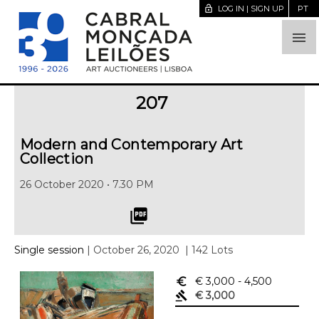
lock_open
LOG IN | SIGN UP
PT

207
Modern and Contemporary Art
Collection
26 October 2020 • 7.30 PM
picture_as_pdf
Single session
| October 26, 2020
| 142 Lots
euro_symbol
€ 3,000
- 4,500
gavel
€ 3,000