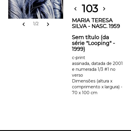
103
chevron_left
chevron_right
MARIA TERESA
chevron_left
chevron_right
1/2
SILVA - NASC. 1959
Sem título (da
série "Looping" -
1999)
c-print
assinada, datada de 2001
e numerada 1/3 #1 no
verso
Dimensões (altura x
comprimento x largura) -
70 x 100 cm