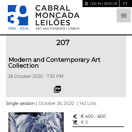
lock_open
LOG IN | SIGN UP
PT

207
Modern and Contemporary Art
Collection
26 October 2020 • 7.30 PM
picture_as_pdf
Single session
| October 26, 2020
| 142 Lots
euro_symbol
€ 400
- 600
remove_shopping_cart
€ 0