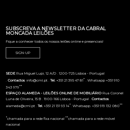
SUBSCREVA A NEWSLETTER DA CABRAL
MONCADA LEILÕES
Fique a conhecer todos os nossos leilões online e presenciais!
SIGN-UP
SEDE
Rua Miguel Lupi, 12 A/D . 1200-725 Lisboa - Portugal
*
.
Contactos
: info@cml.pt .
Tel.
+351 21 395 47 81
. Whatsapp +351 910
**
343 979
ESPAÇO ALAMEDA - LEILÕES ONLINE DE MOBILIÁRIO
Rua Coronel
Luna de Oliveira, 15 B . 1900-166 Lisboa - Portugal .
Contactos
:
*
**
alameda@cml.pt .
Tel.
+351 21 131 93 14
. Whatsapp. +351 919 132 080
*
**
chamada para a rede fixa nacional
chamada para a rede móvel
nacional