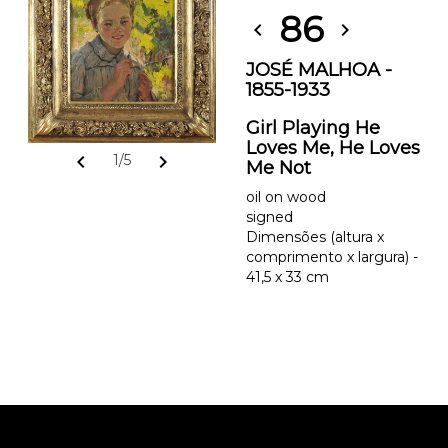
86
chevron_left
chevron_right
JOSÉ MALHOA -
1855-1933
Girl Playing He
Loves Me, He Loves
chevron_left
chevron_right
1/5
Me Not
oil on wood
signed
Dimensões (altura x
comprimento x largura) -
41,5 x 33 cm