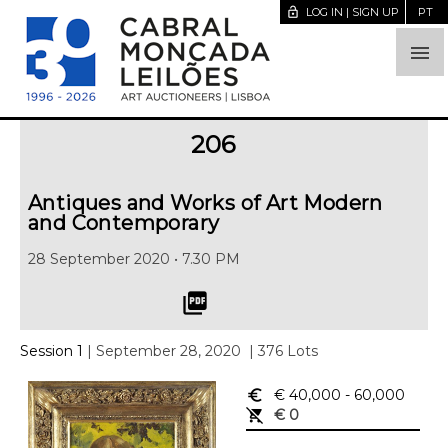
lock_open
LOG IN | SIGN UP
PT

206
Antiques and Works of Art Modern
and Contemporary
28 September 2020 • 7.30 PM
picture_as_pdf
Session 1
| September 28, 2020
| 376 Lots
euro_symbol
€ 40,000
- 60,000
remove_shopping_cart
€ 0