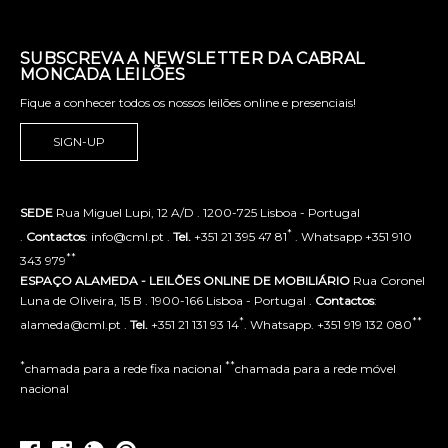
SUBSCREVA A NEWSLETTER DA CABRAL
MONCADA LEILÕES
Fique a conhecer todos os nossos leilões online e presenciais!
SIGN-UP
SEDE
Rua Miguel Lupi, 12 A/D . 1200-725 Lisboa - Portugal
*
.
Contactos
: info@cml.pt .
Tel.
+351 21 395 47 81
. Whatsapp +351 910
**
343 979
ESPAÇO ALAMEDA - LEILÕES ONLINE DE MOBILIÁRIO
Rua Coronel
Luna de Oliveira, 15 B . 1900-166 Lisboa - Portugal .
Contactos
:
*
**
alameda@cml.pt .
Tel.
+351 21 131 93 14
. Whatsapp. +351 919 132 080
*
**
chamada para a rede fixa nacional
chamada para a rede móvel
nacional