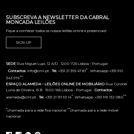
SUBSCREVA A NEWSLETTER DA CABRAL
MONCADA LEILÕES
Fique a conhecer todos os nossos leilões online e presenciais!
SIGN-UP
SEDE
Rua Miguel Lupi, 12 A/D . 1200-725 Lisboa - Portugal
*
.
Contactos
: info@cml.pt .
Tel.
+351 21 395 47 81
. Whatsapp +351 910
**
343 979
ESPAÇO ALAMEDA - LEILÕES ONLINE DE MOBILIÁRIO
Rua Coronel
Luna de Oliveira, 15 B . 1900-166 Lisboa - Portugal .
Contactos
:
*
**
alameda@cml.pt .
Tel.
+351 21 131 93 14
. Whatsapp. +351 919 132 080
*
**
chamada para a rede fixa nacional
chamada para a rede móvel
nacional