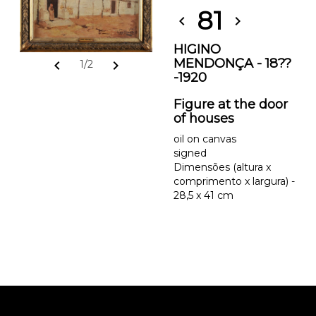
81
chevron_left
chevron_right
HIGINO
MENDONÇA - 18??
chevron_left
chevron_right
1/2
-1920
Figure at the door
of houses
oil on canvas
signed
Dimensões (altura x
comprimento x largura) -
28,5 x 41 cm