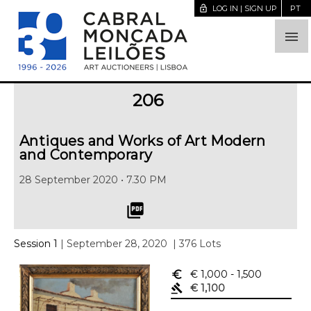
lock_open
LOG IN | SIGN UP
PT

206
Antiques and Works of Art Modern
and Contemporary
28 September 2020 • 7.30 PM
picture_as_pdf
Session 1
| September 28, 2020
| 376 Lots
euro_symbol
€ 1,000
- 1,500
gavel
€ 1,100