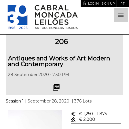
lock_open
LOG IN | SIGN UP
PT

206
Antiques and Works of Art Modern
and Contemporary
28 September 2020 • 7.30 PM
picture_as_pdf
Session 1
| September 28, 2020
| 376 Lots
euro_symbol
€ 1,250
- 1,875
gavel
€ 2,000