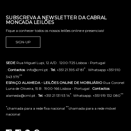
SUBSCREVA A NEWSLETTER DA CABRAL
MONCADA LEILÕES
Fique a conhecer todos os nossos leilões online e presenciais!
SIGN-UP
SEDE
Rua Miguel Lupi, 12 A/D . 1200-725 Lisboa - Portugal
*
.
Contactos
: info@cml.pt .
Tel.
+351 21 395 47 81
. Whatsapp +351 910
**
343 979
ESPAÇO ALAMEDA - LEILÕES ONLINE DE MOBILIÁRIO
Rua Coronel
Luna de Oliveira, 15 B . 1900-166 Lisboa - Portugal .
Contactos
:
*
**
alameda@cml.pt .
Tel.
+351 21 131 93 14
. Whatsapp. +351 919 132 080
*
**
chamada para a rede fixa nacional
chamada para a rede móvel
nacional