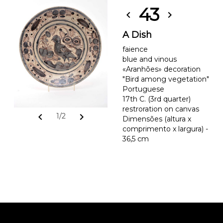
43
chevron_left
chevron_right
A Dish
faience
blue and vinous
«Aranhões» decoration
"Bird among vegetation"
Portuguese
17th C. (3rd quarter)
restroration on canvas
chevron_left
chevron_right
1/2
Dimensões (altura x
comprimento x largura) -
36,5 cm