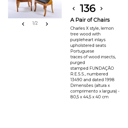
136
chevron_left
chevron_right
A Pair of Chairs
chevron_left
chevron_right
1/2
Charles X style, lemon
tree wood with
purpleheart inlays
upholstered seats
Portuguese
traces of wood insects,
purged
stamped FUNDAÇÃO
R.E.S.S., numbered
13490 and dated 1998
Dimensões (altura x
comprimento x largura) -
80,5 x 44,5 x 40 cm