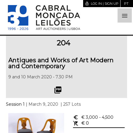
lock_open
LOG IN | SIGN UP
PT

204
Antiques and Works of Art Modern
and Contemporary
9 and 10 March 2020 • 7.30 PM
picture_as_pdf
Session 1
| March 9, 2020
| 257 Lots
euro_symbol
€ 3,000
- 4,500
remove_shopping_cart
€ 0