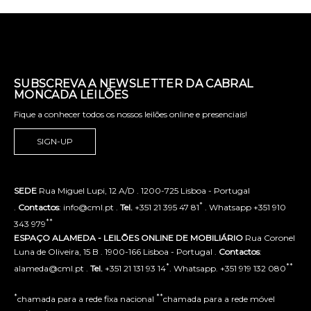
SUBSCREVA A NEWSLETTER DA CABRAL
MONCADA LEILÕES
Fique a conhecer todos os nossos leilões online e presenciais!
SIGN-UP
SEDE
Rua Miguel Lupi, 12 A/D . 1200-725 Lisboa - Portugal
*
.
Contactos
: info@cml.pt .
Tel.
+351 21 395 47 81
. Whatsapp +351 910
**
343 979
ESPAÇO ALAMEDA - LEILÕES ONLINE DE MOBILIÁRIO
Rua Coronel
Luna de Oliveira, 15 B . 1900-166 Lisboa - Portugal .
Contactos
:
*
**
alameda@cml.pt .
Tel.
+351 21 131 93 14
. Whatsapp. +351 919 132 080
*
**
chamada para a rede fixa nacional
chamada para a rede móvel