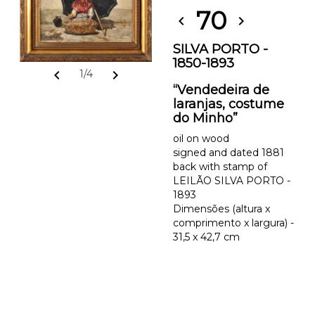
70
chevron_left
chevron_right
SILVA PORTO -
1850-1893
chevron_left
chevron_right
1/4
“Vendedeira de
laranjas, costume
do Minho”
oil on wood
signed and dated 1881
back with stamp of
LEILÃO SILVA PORTO -
1893
Dimensões (altura x
comprimento x largura) -
31,5 x 42,7 cm