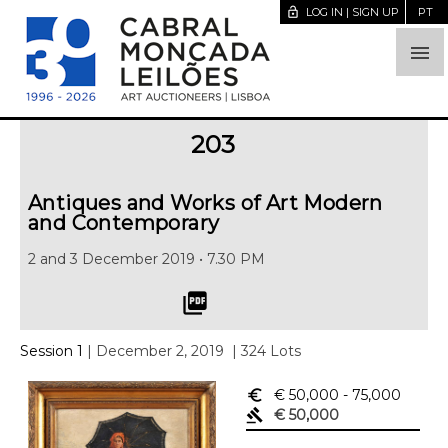
lock_open
LOG IN | SIGN UP
PT

203
Antiques and Works of Art Modern
and Contemporary
2 and 3 December 2019 • 7.30 PM
picture_as_pdf
Session 1
| December 2, 2019
| 324 Lots
euro_symbol
€ 50,000
- 75,000
gavel
€ 50,000