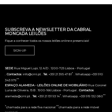
SUBSCREVA A NEWSLETTER DA CABRAL
MONCADA LEILÕES
Fique a conhecer todos os nossos leilões online e presenciais!
SIGN-UP
SEDE
Rua Miguel Lupi, 12 A/D . 1200-725 Lisboa - Portugal
*
.
Contactos
: info@cml.pt .
Tel.
+351 21 395 47 81
. Whatsapp +351 910
**
343 979
ESPAÇO ALAMEDA - LEILÕES ONLINE DE MOBILIÁRIO
Rua Coronel
Luna de Oliveira, 15 B . 1900-166 Lisboa - Portugal .
Contactos
:
*
**
alameda@cml.pt .
Tel.
+351 21 131 93 14
. Whatsapp. +351 919 132 080
*
**
chamada para a rede fixa nacional
chamada para a rede móvel